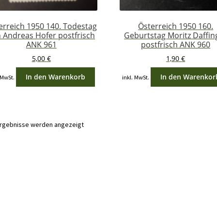
erreich 1950 140. Todestag
Österreich 1950 160.
 Andreas Hofer postfrisch
Geburtstag Moritz Daffin
ANK 961
postfrisch ANK 960
5,00
€
1,90
€
In den Warenkorb
In den Warenkor
 MwSt.
inkl. MwSt.
Nach
 Ergebnisse werden angezeigt
Aktualität
sortiert