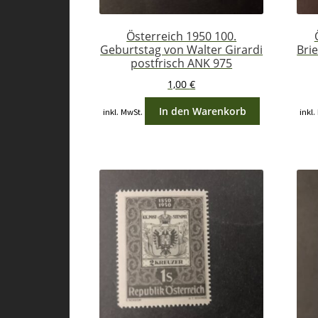
Österreich 1950 100.
Geburtstag von Walter Girardi
Bri
postfrisch ANK 975
1,00
€
In den Warenkorb
inkl. MwSt.
inkl.