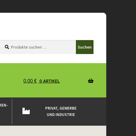
Suchen
Suchen
Suchen
nach:
0,00
€
0 ARTIKEL
REN-
PRIVAT, GEWERBE
UND INDUSTRIE