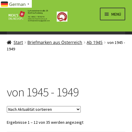
German
▼
Zur
Zum
MENÜ
Navigation
Inhalt
springen
springen
UNTERM
SPIELWAREN/BAUSÄTZE
ÖFFNEN
Start
Briefmarken aus Österreich
Ab 1945
von 1945 -
UNTERM
ELEKTRO
1949
ÖFFNEN
LÜFTUNG, HEIZUNG, KLIMA
SANITÄR
UNTERM
BRIEFMARKEN
von 1945 - 1949
ÖFFNEN
Nach
Ergebnisse 1 – 12 von 35 werden angezeigt
Aktualität