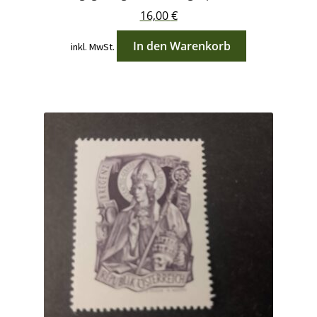
16,00
€
In den Warenkorb
inkl. MwSt.