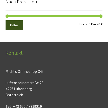
Nach Preis filtern
Min.
Max
Preis:
0 €
—
20 €
Filter
Pre
Pre
Kontakt
Michl’s Onlineshop OG
Luftensteinerstraße 23
4225 Luftenberg
Österreich
Tel.: +43 650 / 7819219