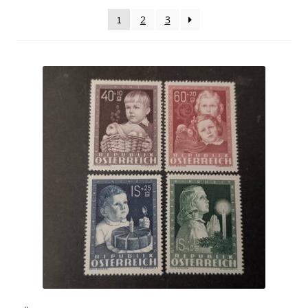
sortiert
2
3
1