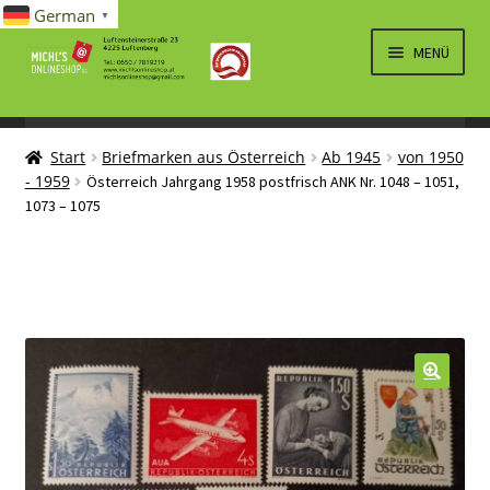
German
▼
Zur
Zum
MENÜ
Navigation
Inhalt
springen
springen
UNTERM
SPIELWAREN/BAUSÄTZE
ÖFFNEN
Start
Briefmarken aus Österreich
Ab 1945
von 1950
UNTERM
ELEKTRO
- 1959
Österreich Jahrgang 1958 postfrisch ANK Nr. 1048 – 1051,
ÖFFNEN
1073 – 1075
LÜFTUNG, HEIZUNG, KLIMA
SANITÄR
UNTERM
BRIEFMARKEN
ÖFFNEN
🔍