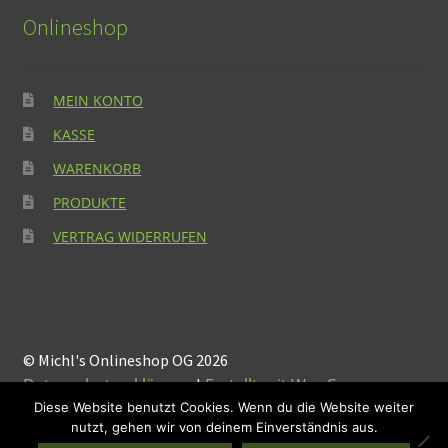
Onlineshop
MEIN KONTO
KASSE
WARENKORB
PRODUKTE
VERTRAG WIDERRUFEN
© Michl's Onlineshop OG 2026
Datenschutzerklärung
Erstellt mit WooCommerce
.
Diese Website benutzt Cookies. Wenn du die Website weiter
nutzt, gehen wir von deinem Einverständnis aus.
Suchen
Suchen