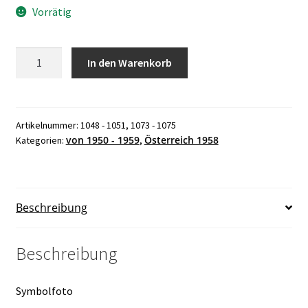
Vorrätig
Österreich
In den Warenkorb
Jahrgang
1958
postfrisch
ANK
Artikelnummer:
1048 - 1051, 1073 - 1075
von 1950 - 1959
Österreich 1958
Kategorien:
,
Nr.
1048
-
1051,
Beschreibung
1073
-
1075
Beschreibung
Menge
Symbolfoto