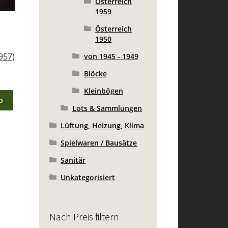
Österreich
1959
Österreich
.
1950
957)
von 1945 - 1949
Blöcke
Kleinbögen
b
Lots & Sammlungen
Lüftung, Heizung, Klima
Spielwaren / Bausätze
Sanitär
Unkategorisiert
Nach Preis filtern