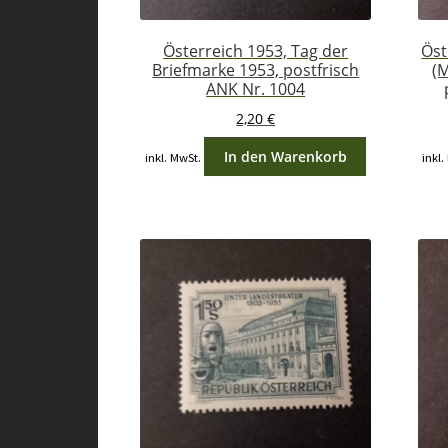
Österreich 1953, Tag der
Öst
Briefmarke 1953, postfrisch
(
ANK Nr. 1004
2,20
€
In den Warenkorb
inkl. MwSt.
inkl.