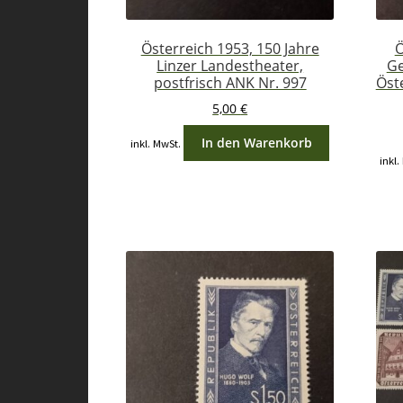
Österreich 1953, 150 Jahre
Ö
Linzer Landestheater,
Ge
postfrisch ANK Nr. 997
Öste
5,00
€
In den Warenkorb
inkl. MwSt.
inkl.