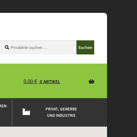
Suchen
Suchen
Suchen
nach:
0,00
€
0 ARTIKEL
REN-
PRIVAT, GEWERBE
UND INDUSTRIE