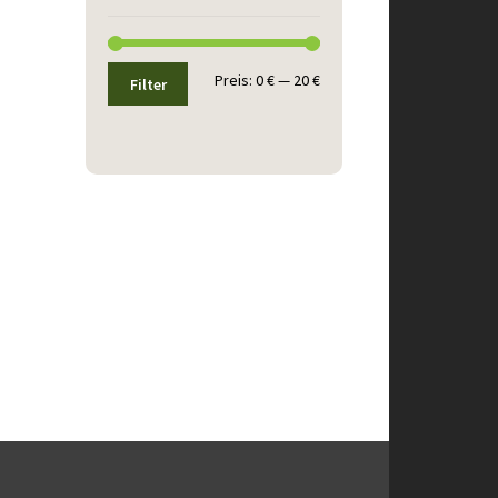
Min.
Max.
Preis:
0 €
—
20 €
Filter
Preis
Preis