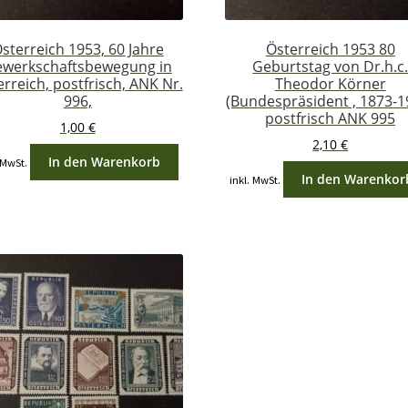
sterreich 1953, 60 Jahre
Österreich 1953 80
werkschaftsbewegung in
Geburtstag von Dr.h.c
rreich, postfrisch, ANK Nr.
Theodor Körner
996,
(Bundespräsident , 1873-1
postfrisch ANK 995
1,00
€
2,10
€
In den Warenkorb
 MwSt.
In den Warenkor
inkl. MwSt.