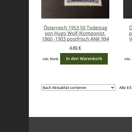
Österreich 1953 50 Todestag
Ö
von Hugo Wolf (Komponist,
p
1860 -1903 postfrisch ANK 994
V
4,80
€
In den Warenkorb
inkl. MwSt.
inkl.
Alle 8