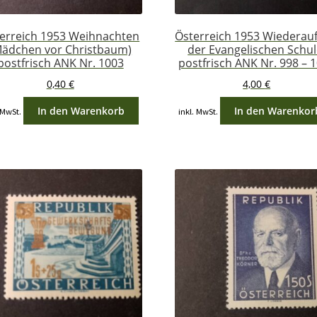
erreich 1953 Weihnachten
Österreich 1953 Wiederau
Mädchen vor Christbaum)
der Evangelischen Schul
postfrisch ANK Nr. 1003
postfrisch ANK Nr. 998 – 
0,40
€
4,00
€
In den Warenkorb
In den Warenkor
 MwSt.
inkl. MwSt.