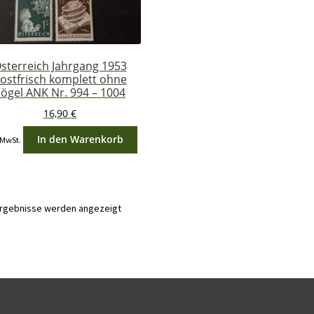
sterreich Jahrgang 1953
ostfrisch komplett ohne
ögel ANK Nr. 994 – 1004
16,90
€
In den Warenkorb
 MwSt.
Nach
 Ergebnisse werden angezeigt
Aktualität
sortiert