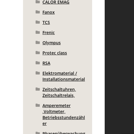
CALOR EMAG
Fanox
TCS
Frenic
Olympus
Protec class
RSA
Elektromaterial /
Installationsmaterial
Zeitschaltuhren,
Zeitschaltrelais,
Amperemeter
,Voltmeter,
Betriebsstundenzähl
er
Phasenüberwachung