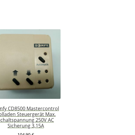
mfy CD8500 Mastercontrol
olladen Steuergerät Max.
Schaltspannung 250V AC
Sicherung 3,15A
104,90
€