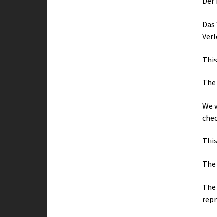
Der 
Das 
Verl
This
The 
We w
chec
This
The 
The 
repr