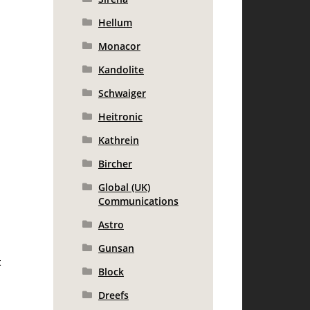
Hellum
Monacor
Kandolite
Schwaiger
Heitronic
Kathrein
Bircher
Global (UK)
Communications
Astro
Gunsan
t
Block
Dreefs