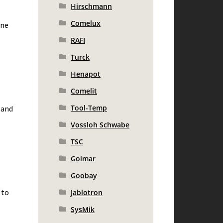
Hirschmann
Comelux
ine
RAFI
Turck
Henapot
Comelit
Tool-Temp
 and
Vossloh Schwabe
TSC
Golmar
Goobay
 to
Jablotron
SysMik