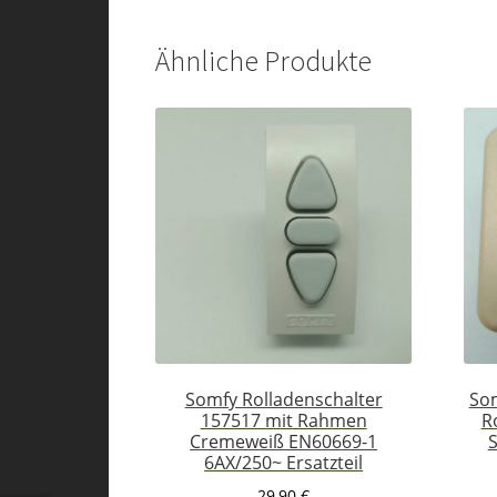
Ähnliche Produkte
Somfy Rolladenschalter
So
157517 mit Rahmen
R
Cremeweiß EN60669-1
6AX/250~ Ersatzteil
29,90
€