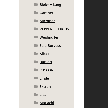
Bieler + Lang
Gantner
Micronor
PEPPERL + FUCHS
Weidmüller
Saia-Burgess
Aliseo
Bürkert
ICP CON
Linde
Extron
Lisa
Mariachi