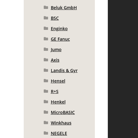
Beluk GmbH
BSC
Enginko
GE Fanuc
Jumo
Axis
Landis & Gyr
Hensel
R+S
Henkel
MicroBASIC
Winkhaus
NEGELE