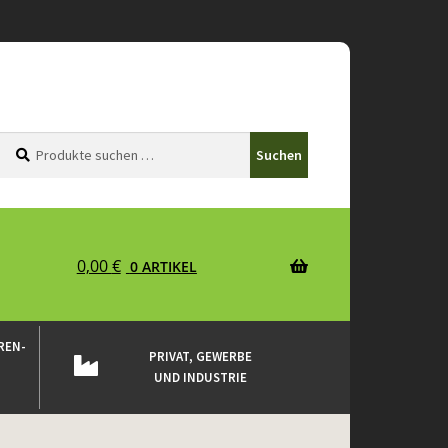
Suchen
Suchen
Suchen
nach:
0,00
€
0 ARTIKEL
REN-
PRIVAT, GEWERBE
UND INDUSTRIE