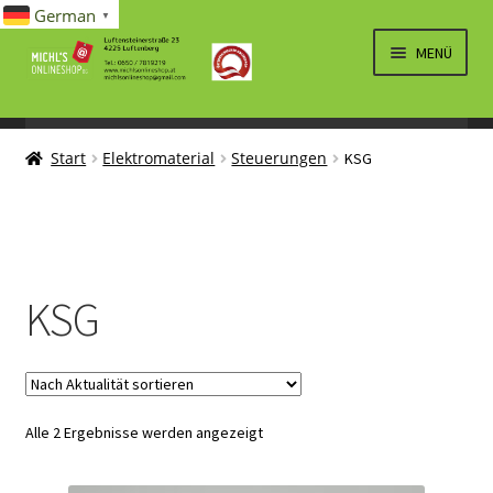
German
▼
Zur
Zum
MENÜ
Navigation
Inhalt
springen
springen
UNTERM
SPIELWAREN/BAUSÄTZE
ÖFFNEN
Start
Elektromaterial
Steuerungen
KSG
UNTERM
ELEKTRO
ÖFFNEN
LÜFTUNG, HEIZUNG, KLIMA
SANITÄR
KSG
UNTERM
BRIEFMARKEN
ÖFFNEN
Nach
Alle 2 Ergebnisse werden angezeigt
Aktualität
sortiert