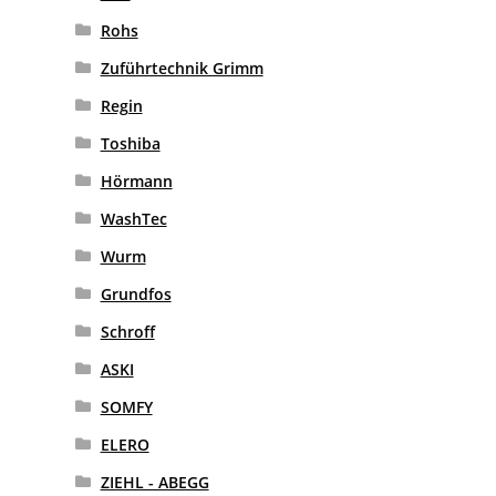
Rohs
Zuführtechnik Grimm
Regin
Toshiba
Hörmann
WashTec
Wurm
Grundfos
Schroff
ASKI
SOMFY
ELERO
ZIEHL - ABEGG