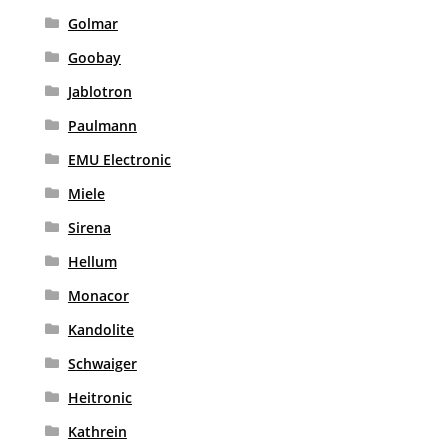
Golmar
Goobay
Jablotron
Paulmann
EMU Electronic
Miele
Sirena
Hellum
Monacor
Kandolite
Schwaiger
Heitronic
Kathrein