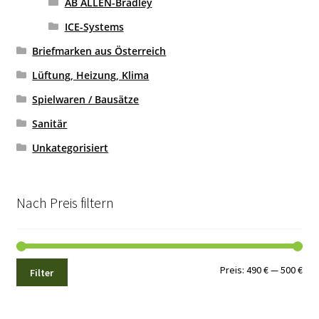
AB ALLEN-Bradley
ICE-Systems
Briefmarken aus Österreich
Lüftung, Heizung, Klima
Spielwaren / Bausätze
Sanitär
Unkategorisiert
Nach Preis filtern
Min.
Max
Preis:
490 €
—
500 €
Filter
Pre
Pre