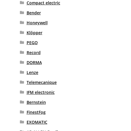
Compact electric
Bender
Honeywell
Klöpper
PEGO
Record
DORMA
Lenze
Telemecanique
IFM electronic
Bernstein
FinestFog
EXOMATIC