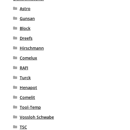
Astro
Gunsan
Block
Dreefs
Hirschmann
Comelux
RAFI
Turck
Henapot
Comelit
Tool-Temp
Vossloh Schwabe
TSC