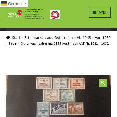
German
▼
Zur
Zum
MENÜ
Navigation
Inhalt
springen
springen
UNTERM
SPIELWAREN/BAUSÄTZE
ÖFFNEN
Start
Briefmarken aus Österreich
Ab 1945
von 1950
UNTERM
ELEKTRO
- 1959
Österreich Jahrgang 1955 postfrisch ANK Nr. 1021 – 1032
ÖFFNEN
LÜFTUNG, HEIZUNG, KLIMA
SANITÄR
UNTERM
BRIEFMARKEN
ÖFFNEN
🔍