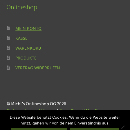
Onlineshop
MEIN KONTO
KASSE
WARENKORB
PRODUKTE
VERTRAG WIDERRUFEN
© Michl's Onlineshop OG 2026
Datenschutzerklärung
Erstellt mit WooCommerce
.
Diese Website benutzt Cookies. Wenn du die Website weiter
nutzt, gehen wir von deinem Einverständnis aus.
Suchen
Suchen