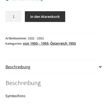
Österreich
In den Warenkorb
Jahrgang
1955
postfrisch
ANK
Artikelnummer:
1021 - 1032
von 1950 - 1959
Österreich 1955
Kategorien:
,
Nr.
1021
-
1032
Beschreibung
Menge
Beschreibung
Symbolfoto