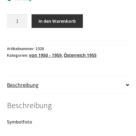
Österreich
In den Warenkorb
1955,
Heimkehrer
postfrisch
ANK
Artikelnummer:
1028
von 1950 - 1959
Österreich 1955
Kategorien:
,
Nr.
1028
Menge
Beschreibung
Beschreibung
Symbolfoto