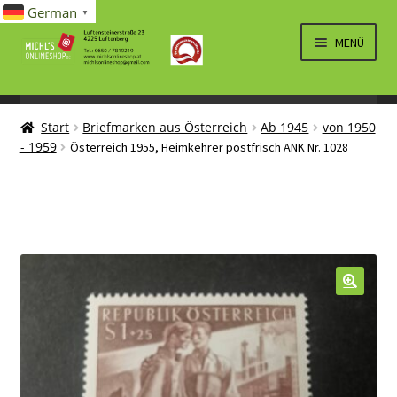
German
▼
Zur
Zum
MENÜ
Navigation
Inhalt
springen
springen
UNTERM
SPIELWAREN/BAUSÄTZE
ÖFFNEN
Start
Briefmarken aus Österreich
Ab 1945
von 1950
UNTERM
ELEKTRO
- 1959
Österreich 1955, Heimkehrer postfrisch ANK Nr. 1028
ÖFFNEN
LÜFTUNG, HEIZUNG, KLIMA
SANITÄR
UNTERM
BRIEFMARKEN
ÖFFNEN
🔍