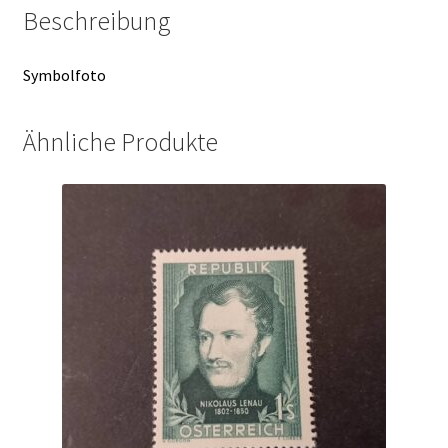
Florian)
Beschreibung
ANK
Nr.
Symbolfoto
1017
Menge
Ähnliche Produkte