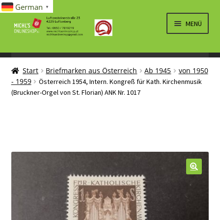
German
▼
Zur
Zum
MENÜ
Navigation
Inhalt
springen
springen
UNTERM
SPIELWAREN/BAUSÄTZE
ÖFFNEN
Start
Briefmarken aus Österreich
Ab 1945
von 1950
UNTERM
ELEKTRO
- 1959
Österreich 1954, Intern. Kongreß für Kath. Kirchenmusik
ÖFFNEN
(Bruckner-Orgel von St. Florian) ANK Nr. 1017
LÜFTUNG, HEIZUNG, KLIMA
SANITÄR
UNTERM
BRIEFMARKEN
ÖFFNEN
🔍