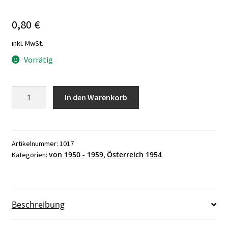
0,80
€
inkl. MwSt.
Vorrätig
Österreich
In den Warenkorb
1954,
Intern.
Kongreß
für
Artikelnummer:
1017
von 1950 - 1959
Österreich 1954
Kategorien:
,
Kath.
Kirchenmusik
(Bruckner-
Orgel
Beschreibung
von
St.