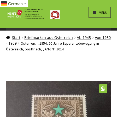
German
▼
Zur
Zum
MENÜ
Navigation
Inhalt
springen
springen
UNTERM
SPIELWAREN/BAUSÄTZE
ÖFFNEN
Start
Briefmarken aus Österreich
Ab 1945
von 1950
UNTERM
ELEKTRO
- 1959
Österreich, 1954, 50 Jahre Esperantobewegung in
ÖFFNEN
Österreich, postfrisch, , ANK Nr. 1014
LÜFTUNG, HEIZUNG, KLIMA
SANITÄR
UNTERM
BRIEFMARKEN
ÖFFNEN
🔍