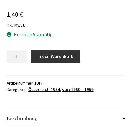
1,40
€
inkl. MwSt.
Nur noch 5 vorrätig
Österreich,
In den Warenkorb
1954,
50
Jahre
Esperantobewegung
Artikelnummer:
1014
Österreich 1954
von 1950 - 1959
Kategorien:
,
in
Österreich,
postfrisch,
,
Beschreibung
ANK
Nr.