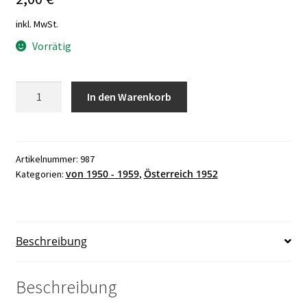
inkl. MwSt.
Vorrätig
Österreich
In den Warenkorb
1952
100.
Geburtstag
von
Artikelnummer:
987
von 1950 - 1959
Österreich 1952
Kategorien:
,
Josef
Schrammel
postfrisch
ANK
Beschreibung
987
Menge
Beschreibung