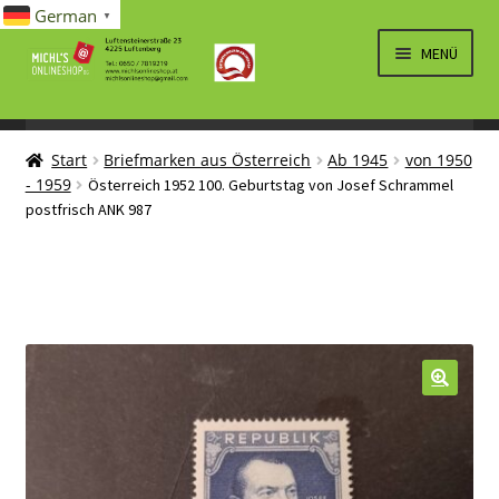
German
▼
Zur
Zum
MENÜ
Navigation
Inhalt
springen
springen
UNTERM
SPIELWAREN/BAUSÄTZE
ÖFFNEN
Start
Briefmarken aus Österreich
Ab 1945
von 1950
UNTERM
ELEKTRO
- 1959
Österreich 1952 100. Geburtstag von Josef Schrammel
ÖFFNEN
postfrisch ANK 987
LÜFTUNG, HEIZUNG, KLIMA
SANITÄR
UNTERM
BRIEFMARKEN
ÖFFNEN
🔍