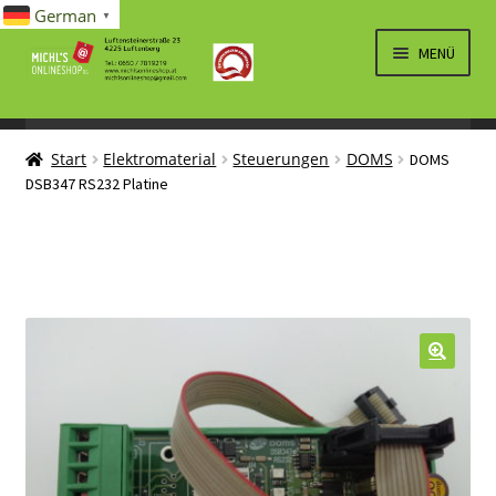
German
▼
Zur
Zum
MENÜ
Navigation
Inhalt
springen
springen
UNTERM
SPIELWAREN/BAUSÄTZE
ÖFFNEN
Start
Elektromaterial
Steuerungen
DOMS
DOMS
UNTERM
ELEKTRO
DSB347 RS232 Platine
ÖFFNEN
LÜFTUNG, HEIZUNG, KLIMA
SANITÄR
UNTERM
BRIEFMARKEN
ÖFFNEN
🔍