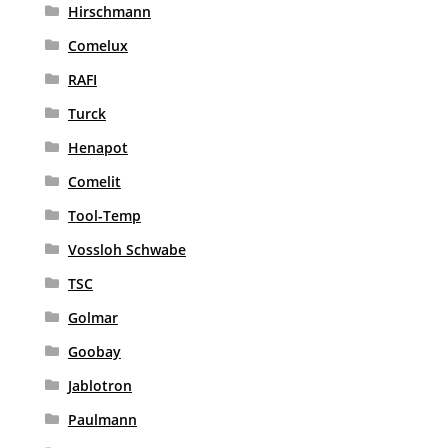
Hirschmann
Comelux
RAFI
Turck
Henapot
Comelit
Tool-Temp
Vossloh Schwabe
TSC
Golmar
Goobay
Jablotron
Paulmann