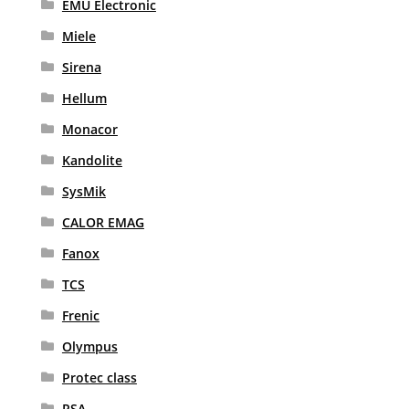
EMU Electronic
Miele
Sirena
Hellum
Monacor
Kandolite
SysMik
CALOR EMAG
Fanox
TCS
Frenic
Olympus
Protec class
RSA