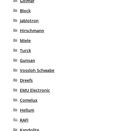
Golmar
Block
Jablotron
Hirschmann
Miele
Turck
Gunsan
Vossloh Schwabe
Dreefs
EMU Electronic
Comelux
Hellum
RAFI
Kandolite