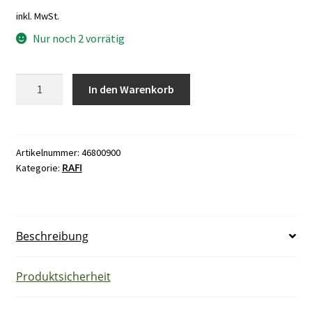
inkl. MwSt.
Nur noch 2 vorrätig
Rafi
In den Warenkorb
1.01102
Drucktaster
2A-
250VAC
Artikelnummer:
46800900
RAFI
Kategorie:
Ø22/18,2mm
Menge
Beschreibung
Produktsicherheit