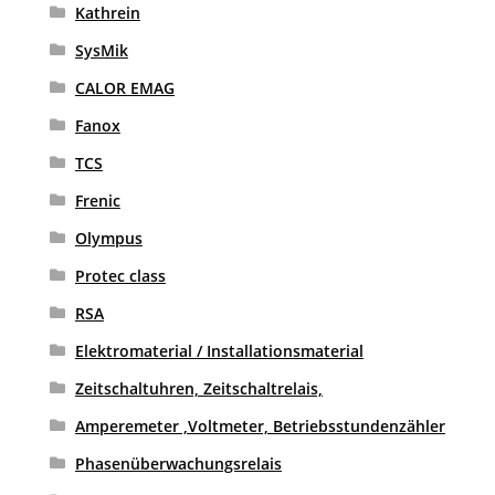
Kathrein
SysMik
CALOR EMAG
Fanox
TCS
Frenic
Olympus
Protec class
RSA
Elektromaterial / Installationsmaterial
Zeitschaltuhren, Zeitschaltrelais,
Amperemeter ,Voltmeter, Betriebsstundenzähler
Phasenüberwachungsrelais