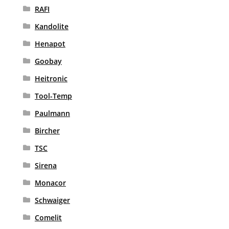
RAFI
Kandolite
Henapot
Goobay
Heitronic
Tool-Temp
Paulmann
Bircher
TSC
Sirena
Monacor
Schwaiger
Comelit