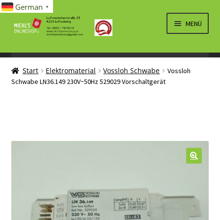
German
▼
Zur
Zum
MENÜ
Navigation
Inhalt
springen
springen
UNTERM
SPIELWAREN/BAUSÄTZE
ÖFFNEN
Start
Elektromaterial
Vossloh Schwabe
Vossloh
UNTERM
ELEKTRO
Schwabe LN36.149 230V~50Hz 529029 Vorschaltgerät
ÖFFNEN
LÜFTUNG, HEIZUNG, KLIMA
SANITÄR
UNTERM
BRIEFMARKEN
ÖFFNEN
🔍