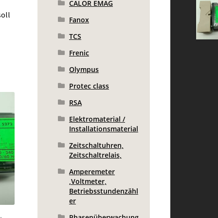
CALOR EMAG
oll
Fanox
TCS
Frenic
Olympus
Protec class
RSA
Elektromaterial /
Installationsmaterial
Zeitschaltuhren,
Zeitschaltrelais,
Amperemeter
,Voltmeter,
Betriebsstundenzähl
er
Phasenüberwachung