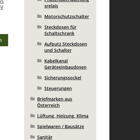
is
srelais
0V
l
Motorschutzschalter
Steckdosen für
Schaltschrank
b
Aufputz Steckdosen
und Schalter
Kabelkanal
Geräteeinbaudosen
Sicherungssockel
Steuerungen
Briefmarken aus
Österreich
Lüftung, Heizung, Klima
Spielwaren / Bausätze
Sanitär