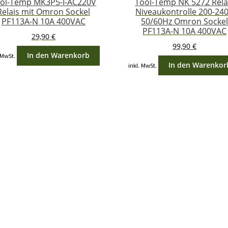
ol-Temp MK3P5-I-AC220V
Tool-Temp NK 5272 Rela
Relais mit Omron Sockel
Niveaukontrolle 200-24
PF113A-N 10A 400VAC
50/60Hz Omron Socke
PF113A-N 10A 400VAC
29,90
€
99,90
€
In den Warenkorb
 MwSt.
In den Warenkor
inkl. MwSt.