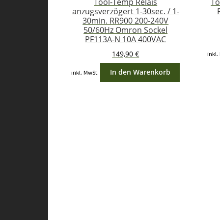
Tool-Temp Relais
To
anzugsverzögert 1-30sec. / 1-
30min. RR900 200-240V
50/60Hz Omron Sockel
PF113A-N 10A 400VAC
149,90
€
inkl.
In den Warenkorb
inkl. MwSt.