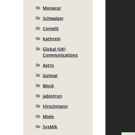
Monacor
Schwaiger
Comelit
Kathrein
Global (UK)
Communications
Astro
Golmar
Block
Jablotron
Hirschmann
Miele
SysMik