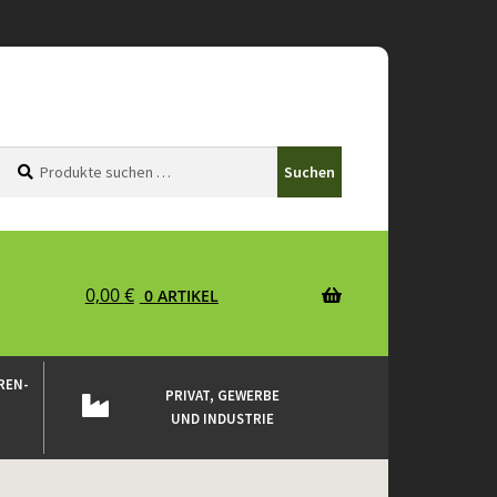
Suchen
Suchen
Suchen
nach:
0,00
€
0 ARTIKEL
REN-
PRIVAT, GEWERBE
UND INDUSTRIE