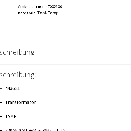
Transformator
Artikelnummer:
47002100
Tool-Temp
Kategorie:
Menge
schreibung
schreibung:
443G21
Transformator
1AMP
380/400/415VAC ~ 50Hz T 1A