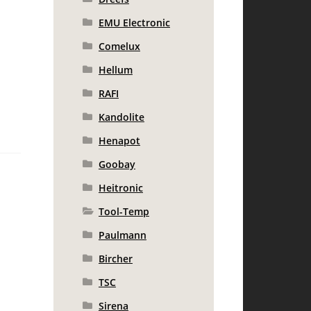
EMU Electronic
Comelux
Hellum
RAFI
Kandolite
Henapot
Goobay
Heitronic
Tool-Temp
Paulmann
Bircher
TSC
Sirena