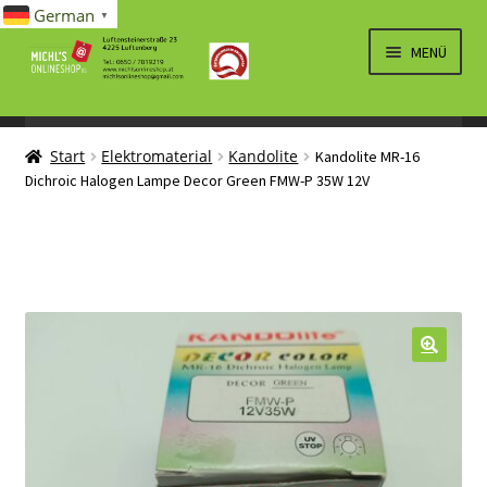
German
▼
Zur
Zum
MENÜ
Navigation
Inhalt
springen
springen
UNTERM
SPIELWAREN/BAUSÄTZE
ÖFFNEN
Start
Elektromaterial
Kandolite
Kandolite MR-16
UNTERM
ELEKTRO
Dichroic Halogen Lampe Decor Green FMW-P 35W 12V
ÖFFNEN
LÜFTUNG, HEIZUNG, KLIMA
SANITÄR
UNTERM
BRIEFMARKEN
ÖFFNEN
🔍