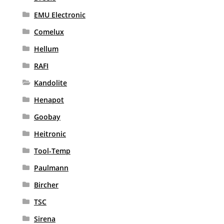
EMU Electronic
Comelux
Hellum
RAFI
Kandolite
Henapot
Goobay
Heitronic
Tool-Temp
Paulmann
Bircher
TSC
Sirena