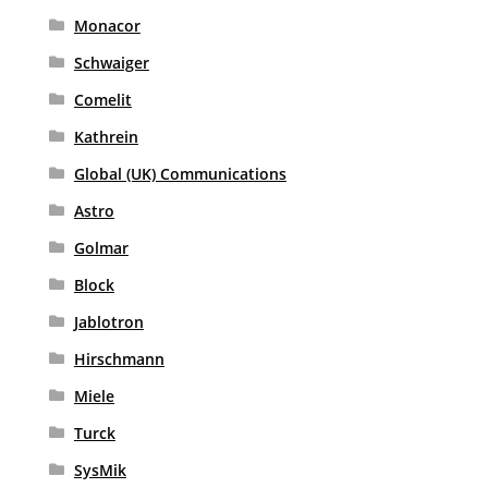
Monacor
Schwaiger
Comelit
Kathrein
Global (UK) Communications
Astro
Golmar
Block
Jablotron
Hirschmann
Miele
Turck
SysMik