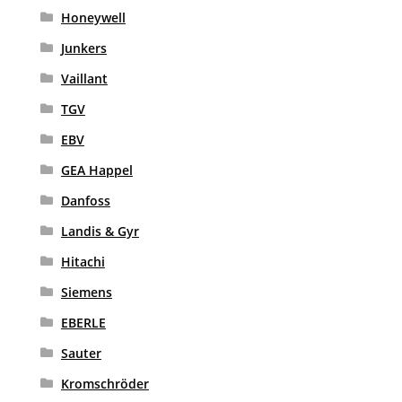
Honeywell
Junkers
Vaillant
TGV
EBV
GEA Happel
Danfoss
Landis & Gyr
Hitachi
Siemens
EBERLE
Sauter
Kromschröder