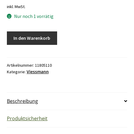
inkl. MwSt.
Nur noch 1 vorrätig
Viessmann
In den Warenkorb
VI
7450084
Codierstecker
Menge
Artikelnummer:
11805110
Viessmann
Kategorie:
Beschreibung
Produktsicherheit