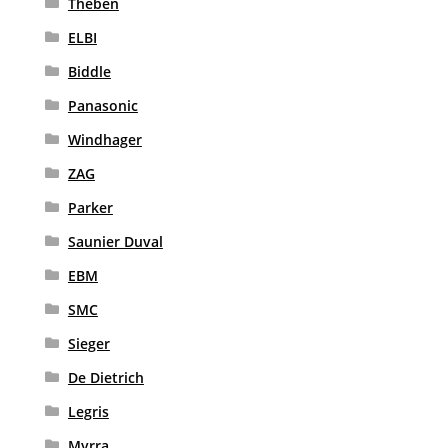
Theben
ELBI
Biddle
Panasonic
Windhager
ZAG
Parker
Saunier Duval
EBM
SMC
Sieger
De Dietrich
Legris
Myrra