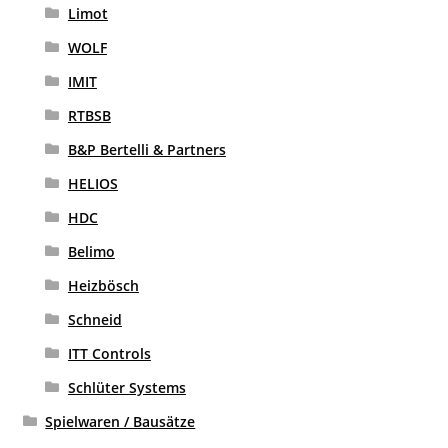
Limot
WOLF
IMIT
RTBSB
B&P Bertelli & Partners
HELIOS
HDC
Belimo
Heizbösch
Schneid
ITT Controls
Schlüter Systems
Spielwaren / Bausätze