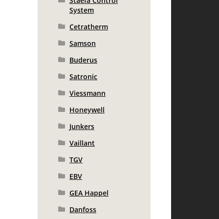
Staefa Control
System
Cetratherm
Samson
Buderus
Satronic
Viessmann
Honeywell
Junkers
Vaillant
TGV
EBV
GEA Happel
Danfoss