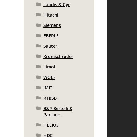
Landis & Gyr
Hitachi
Siemens
EBERLE
Sauter
Kromschröder
Limot
WOLF
IMIT
RTBSB
B&P Bertelli &
Partners
HELIOS
HDC