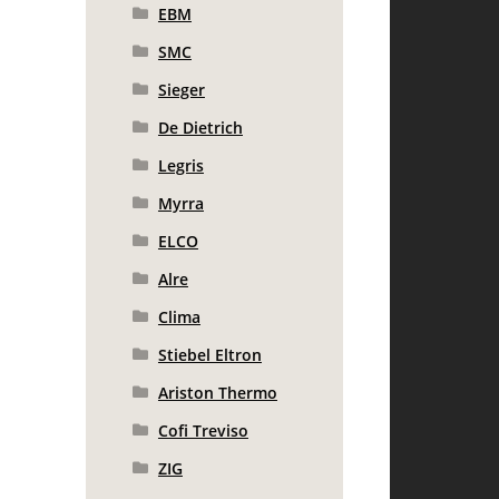
EBM
SMC
Sieger
De Dietrich
Legris
Myrra
ELCO
Alre
Clima
Stiebel Eltron
Ariston Thermo
Cofi Treviso
ZIG