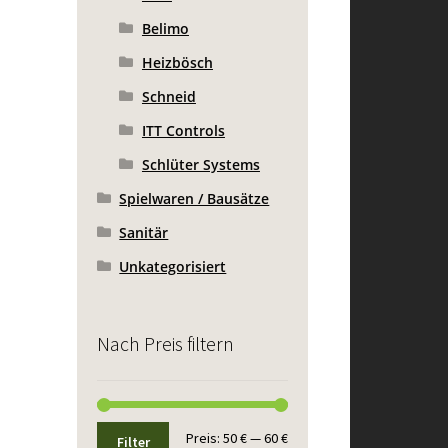
Belimo
Heizbösch
Schneid
ITT Controls
Schlüter Systems
Spielwaren / Bausätze
Sanitär
Unkategorisiert
Nach Preis filtern
Min.
Max.
Preis:
50 €
—
60 €
Filter