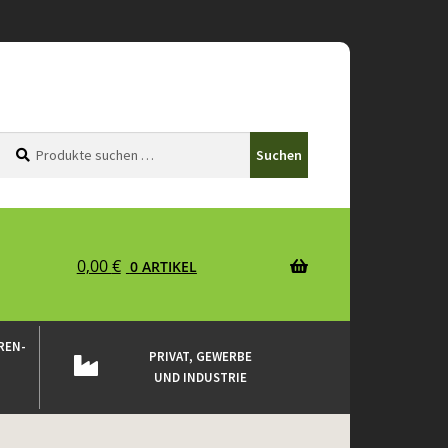
Suchen
Suchen
Suchen
nach:
0,00
€
0 ARTIKEL
REN-
PRIVAT, GEWERBE
UND INDUSTRIE