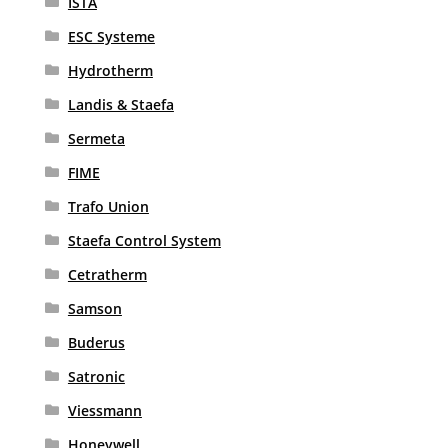
ISTA
ESC Systeme
Hydrotherm
Landis & Staefa
Sermeta
FIME
Trafo Union
Staefa Control System
Cetratherm
Samson
Buderus
Satronic
Viessmann
Honeywell