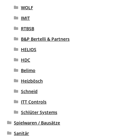
WOLF
IMIT
RTBSB
B&P Bertelli & Partners
HELIOS
HDC
Belimo
Heizbösch
Schneid
ITT Controls
Schlüter Systems
Spielwaren / Bausätze
Sanitär