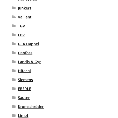
Junkers
Vaillant
TGV
EBV
GEA Happel
Danfoss
Landis & Gyr
Hitachi
Siemens
EBERLE
Sauter
Kromschröder
Limot