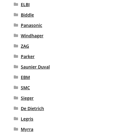
ELBI
Biddle
Panasonic
Windhager
ZAG
Parker
Saunier Duval
EBM
SMC
Sieger
De Dietrich
Legris
Myrra