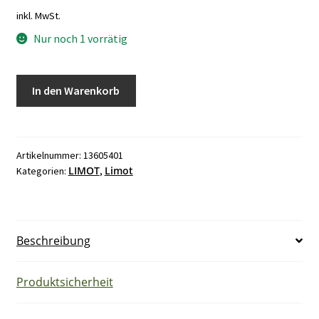
inkl. MwSt.
Nur noch 1 vorrätig
LIMOT
In den Warenkorb
Type
CNA45/20LB60
Menge
Artikelnummer:
13605401
LIMOT
Limot
Kategorien:
,
Beschreibung
Produktsicherheit