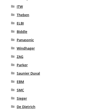
ITW
Theben
ELBI
Biddle
Panasonic
Windhager
ZAG
Parker
Saunier Duval
EBM
SMC
Sieger
De Dietrich