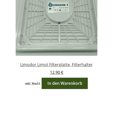
Limodor Limot Filterplatte, Filterhalter
12,90
€
In den Warenkorb
inkl. MwSt.