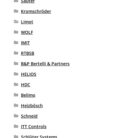
Sauter
Kromschröder
Limot
WOLF
IMIT
RTBSB
B&P Bertelli & Partners
HELIOS
HDC
Belimo
Heizbösch
Schneid
ITT Controls
Schlüter Systems