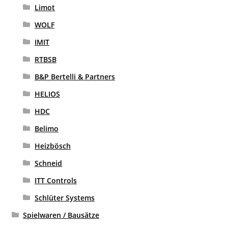
Limot
WOLF
IMIT
RTBSB
B&P Bertelli & Partners
HELIOS
HDC
Belimo
Heizbösch
Schneid
ITT Controls
Schlüter Systems
Spielwaren / Bausätze