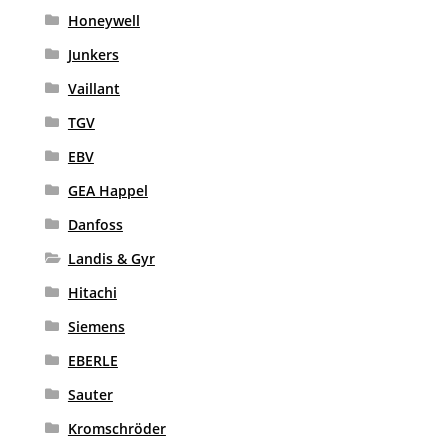
Honeywell
Junkers
Vaillant
TGV
EBV
GEA Happel
Danfoss
Landis & Gyr
Hitachi
Siemens
EBERLE
Sauter
Kromschröder