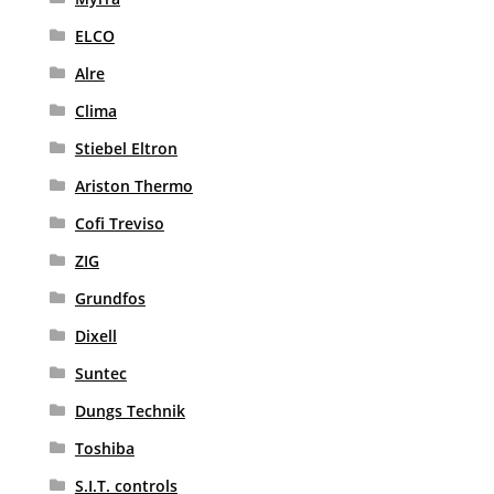
ELCO
Alre
Clima
Stiebel Eltron
Ariston Thermo
Cofi Treviso
ZIG
Grundfos
Dixell
Suntec
Dungs Technik
Toshiba
S.I.T. controls