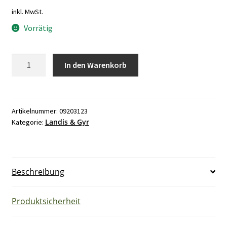
inkl. MwSt.
Vorrätig
Landis
In den Warenkorb
&
Gyr
QAA26
Raumtemperaturfühler
Artikelnummer:
09203123
Landis & Gyr
Kategorie:
Menge
Beschreibung
Produktsicherheit