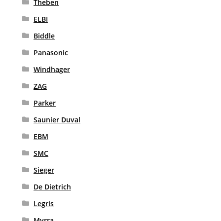
Theben
ELBI
Biddle
Panasonic
Windhager
ZAG
Parker
Saunier Duval
EBM
SMC
Sieger
De Dietrich
Legris
Myrra