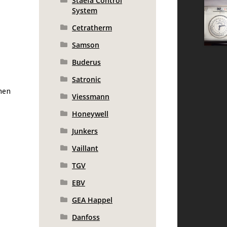
Staefa Control
System
Cetratherm
Samson
Buderus
Satronic
men
Viessmann
Honeywell
Junkers
Vaillant
TGV
EBV
GEA Happel
Danfoss