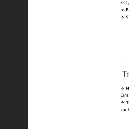
3× 1
🔹
B
🔹
S
Te
🔸
M
Eins
🔸
T
zur