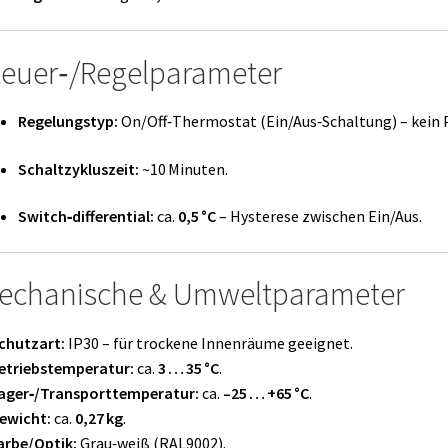
euer‑/Regelparameter
Regelungstyp:
On/Off‑Thermostat (Ein/Aus‑Schaltung) – kein 
Schaltzykluszeit:
~10 Minuten.
Switch‑differential:
ca.
0,5 °C
– Hysterese zwischen Ein/Aus.
chanische & Umweltparameter
chutzart:
IP30 – für trockene Innenräume geeignet.
etriebstemperatur:
ca.
3 … 35 °C
.
ager‑/Transporttemperatur:
ca.
–25 … +65 °C
.
ewicht:
ca.
0,27 kg
.
arbe/Optik:
Grau‑weiß (RAL9002).