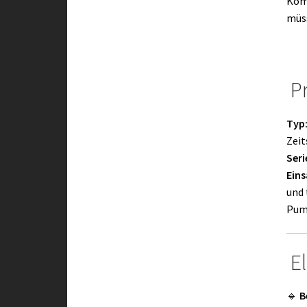
Kom
müs
Pr
Typ
Zeit
Seri
Eins
und 
Pum
El
🔹
B