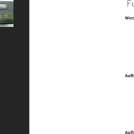
Fu
Woc
Auft
Aufl