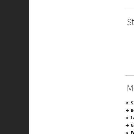
St
Me
🔹
S
🔹
B
🔹
L
🔹
G
🔹
F