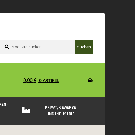
Suchen
Suchen
Suchen
nach:
0,00
€
0 ARTIKEL
REN-
PRIVAT, GEWERBE
UND INDUSTRIE