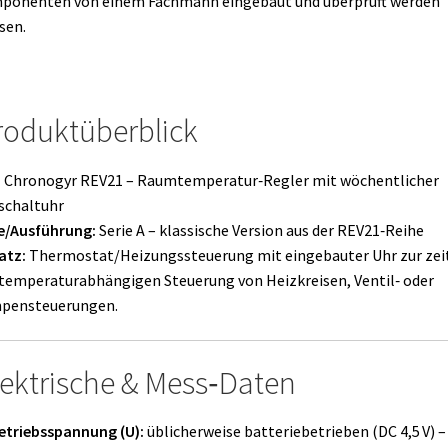
ponenten von einem Fachmann eingebaut und überprüft werden
sen.
oduktüberblick
:
Chronogyr REV21 – Raumtemperatur‑Regler mit wöchentlicher
schaltuhr
e/Ausführung:
Serie A – klassische Version aus der REV21‑Reihe
atz:
Thermostat/Heizungssteuerung mit eingebauter Uhr zur zei
temperaturabhängigen Steuerung von Heizkreisen, Ventil‑ oder
pensteuerungen.
ektrische & Mess‑Daten
etriebsspannung (U):
üblicherweise batteriebetrieben (DC 4,5 V) – 