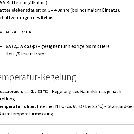
,5 V Batterien (Alkaline).
atterielebensdauer:
ca.
3 – 4 Jahre
(bei normalem Einsatz).
chaltvermögen des Relais:
AC 24…250 V
6 A (2,5 A cos φ)
– geeignet für niedrige bis mittlere
Heiz‑/Steuerströme.
mperatur‑Regelung
essbereich:
ca.
0…31 °C
– Regelung des Raumklimas je nach
tellung.
emperaturfühler:
Interner NTC (ca. 68 kΩ bei 25 °C) – Standard‑Se
 Raumtemperaturmessung.