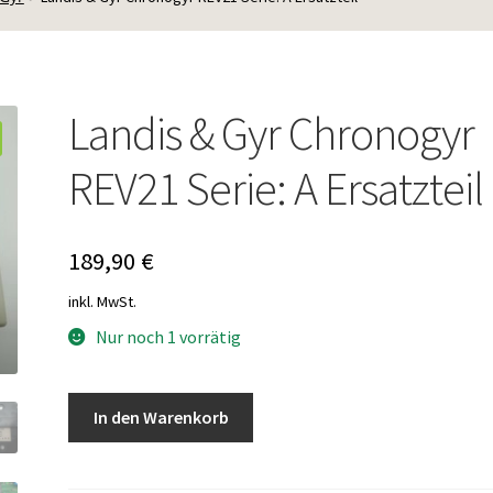
Landis & Gyr Chronogyr
REV21 Serie: A Ersatzteil
189,90
€
inkl. MwSt.
Nur noch 1 vorrätig
Landis
In den Warenkorb
&
Gyr
Chronogyr