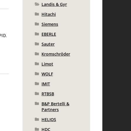
Landis & Gyr
Hitachi
Siemens
EBERLE
PID.
Sauter
Kromschröder
Limot
WOLF
IMIT
RTBSB
B&P Bertelli &
Partners
HELIOS
HDC