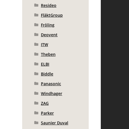
Resideo
FläktGroup
Fröling
Deovent
ITW
Theben
ELBI
Biddle
Panasonic
Windhager
ZAG
Parker
Saunier Duval