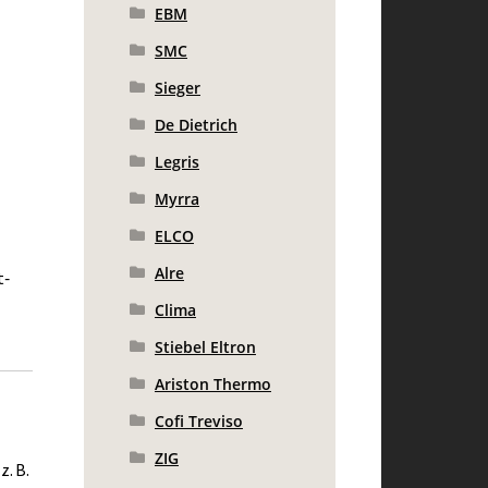
EBM
SMC
Sieger
De Dietrich
Legris
Myrra
ELCO
Alre
t‑
Clima
Stiebel Eltron
Ariston Thermo
Cofi Treviso
ZIG
z. B.