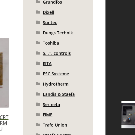
Grundfos
Dixell
Suntec
Dungs Technik
Toshiba
S.I.T. controls
ISTA
ESC Systeme
Hydrotherm
Landis & Staefa
Sermeta
FIME
 CRT
ORM
Trafo Union
U