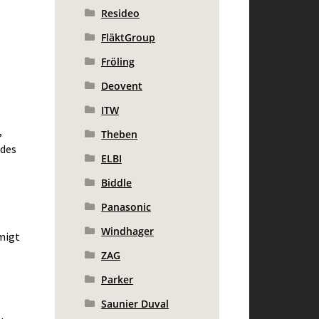
Resideo
FläktGroup
Fröling
Deovent
ITW
,
Theben
 des
ELBI
Biddle
Panasonic
Windhager
migt
ZAG
Parker
Saunier Duval