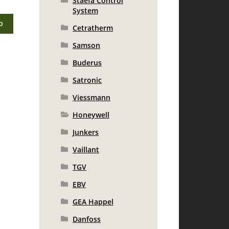
Staefa Control
System
b
Cetratherm
Samson
Buderus
Satronic
Viessmann
Honeywell
Junkers
Vaillant
TGV
EBV
GEA Happel
Danfoss