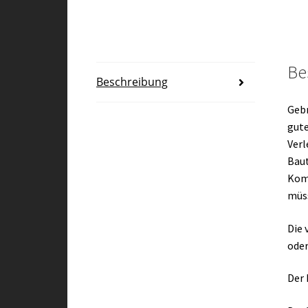
Be
Beschreibung
Gebr
gute
Verl
Baut
Kom
müs
Die 
oder
Der 