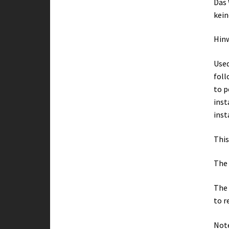
Das 
kein
Hin
Used
foll
to p
inst
inst
This
The 
The 
to r
Note