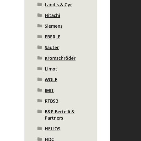
Landis & Gyr
Hitachi
Siemens
EBERLE
Sauter
Kromschröder
Limot
WOLF
IMIT
RTBSB
B&P Bertelli &
Partners
HELIOS
HDC