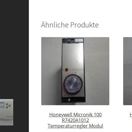
Ähnliche Produkte
Honeywell Micronik 100
H
R7420A1012
Temperaturregler Modul