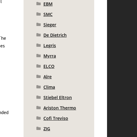
l
EBM
SMC
Sieger
De Dietrich
The
Legris
ies
Myrra
e
ELCO
Alre
Clima
Stiebel Eltron
Ariston Thermo
nded
Cofi Treviso
ZIG