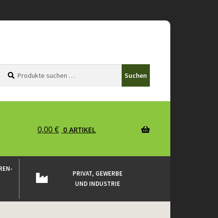
Suchen
Suchen
Suchen
nach:
0,00
€
0 ARTIKEL
REN-
PRIVAT, GEWERBE
UND INDUSTRIE