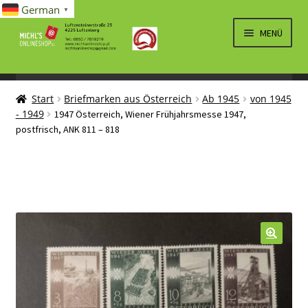
German
▼
Zur
Zum
MENÜ
Navigation
Inhalt
springen
springen
UNTERM
SPIELWAREN/BAUSÄTZE
ÖFFNEN
Start
Briefmarken aus Österreich
Ab 1945
von 1945
UNTERM
ELEKTRO
- 1949
1947 Österreich, Wiener Frühjahrsmesse 1947,
ÖFFNEN
postfrisch, ANK 811 – 818
LÜFTUNG, HEIZUNG, KLIMA
SANITÄR
UNTERM
BRIEFMARKEN
ÖFFNEN
🔍