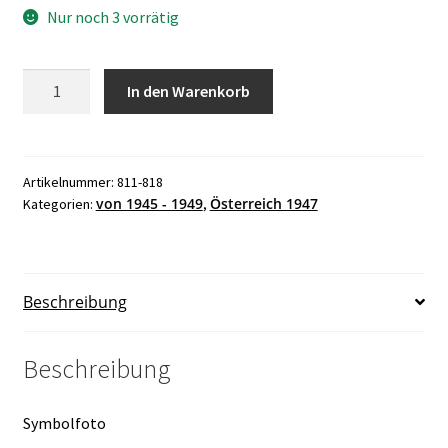
Nur noch 3 vorrätig
1947
In den Warenkorb
Österreich,
Wiener
Frühjahrsmesse
1947,
Artikelnummer:
811-818
von 1945 - 1949
Österreich 1947
Kategorien:
,
postfrisch,
ANK
811
-
Beschreibung
818
Menge
Beschreibung
Symbolfoto