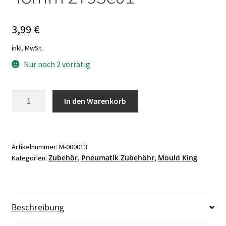
3,99
€
inkl. MwSt.
Nur noch 2 vorrätig
Mould
In den Warenkorb
King
M-
000013
Pneumatik
Artikelnummer:
M-000013
Zubehör
Pneumatik Zubehöhr
Mould King
Kategorien:
,
,
Zylinder
48mm
2793c01
Menge
Beschreibung