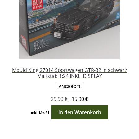
Mould King 27014 Sportwagen GTR-32 in schwarz
Maßstab 1:24 INKL. DISPLAY
ANGEBOT!
Ursprünglicher
Aktueller
29,90
€
15,90
€
Preis
Preis
In den Warenkorb
inkl. MwSt.
war:
ist:
29,90 €
15,90 €.