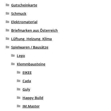
Gutscheinkarte
Schmuck
Elektromaterial
Briefmarken aus Österreich
Lüftung, Heizung, Klima
Spielwaren / Bausätze
Lego
Klemmbausteine
EIKEE
Cada
Guly
Happy Build
IM.Master