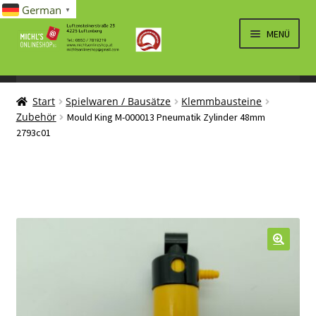
German
▼
Zur
Zum
MENÜ
Navigation
Inhalt
springen
springen
UNTERM
SPIELWAREN/BAUSÄTZE
ÖFFNEN
Start
Spielwaren / Bausätze
Klemmbausteine
UNTERM
ELEKTRO
Zubehör
Mould King M-000013 Pneumatik Zylinder 48mm
ÖFFNEN
2793c01
LÜFTUNG, HEIZUNG, KLIMA
SANITÄR
UNTERM
BRIEFMARKEN
ÖFFNEN
🔍