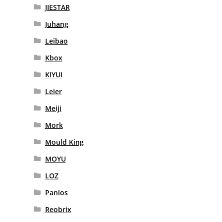
JIESTAR
Juhang
Leibao
Kbox
KIYUI
Leier
Meiji
Mork
Mould King
MOYU
LOZ
Panlos
Reobrix