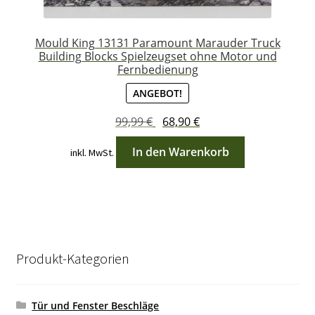
Mould King 13131 Paramount Marauder Truck
Building Blocks Spielzeugset ohne Motor und
Fernbedienung
ANGEBOT!
Ursprünglicher
Aktueller
99,99
€
68,90
€
Preis
Preis
In den Warenkorb
inkl. MwSt.
war:
ist:
99,99 €
68,90 €.
Produkt-Kategorien
Tür und Fenster Beschläge