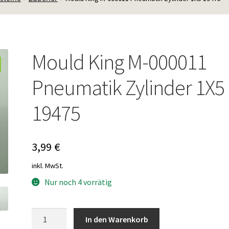
Mould King M-000011
Pneumatik Zylinder 1X5
19475
3,99
€
inkl. MwSt.
Nur noch 4 vorrätig
Mould
In den Warenkorb
King