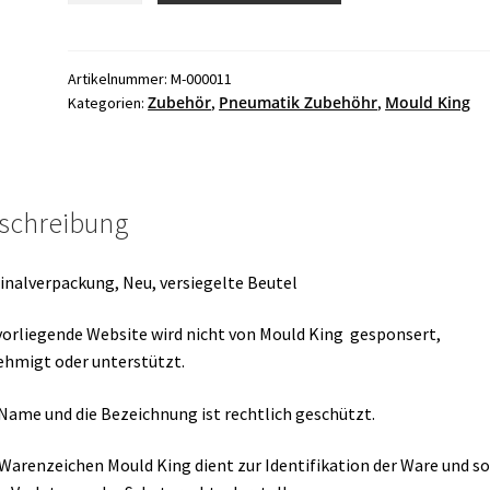
M-
000011
Pneumatik
Artikelnummer:
M-000011
Zubehör
Pneumatik Zubehöhr
Mould King
Kategorien:
,
,
Zylinder
1X5
19475
Menge
schreibung
inalverpackung, Neu, versiegelte Beutel
vorliegende Website wird nicht von Mould King gesponsert,
hmigt oder unterstützt.
Name und die Bezeichnung ist rechtlich geschützt.
Warenzeichen Mould King dient zur Identifikation der Ware und so