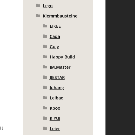
Lego
Klemmbausteine
EIKEE
Cada
Guly
Happy Build
IM.Master
JIESTAR
Juhang
Leibao
Kbox
KIYUI
ll
Leier