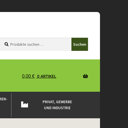
Suchen
Suchen
Suchen
nach:
0,00
€
0 ARTIKEL
REN-
PRIVAT, GEWERBE
UND INDUSTRIE