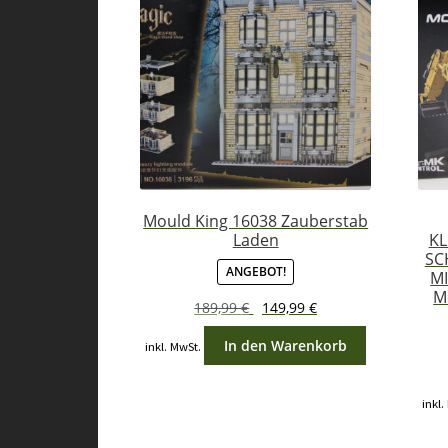
Mould King 16038 Zauberstab
Laden
KL
SC
ANGEBOT!
MI
M
Ursprünglicher
Aktueller
189,99
€
149,99
€
Preis
Preis
In den Warenkorb
inkl. MwSt.
war:
ist:
189,99 €
149,99 €.
inkl.