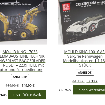
MOULD KING 17036
MOULD KING 10016 AS
EMMBAUSTEINE TECHNIK
Valkyrie Rennwagen
HWERLAST BAGGERLADER
Modellbaukasten | 1.1
T RC SET – 2239 TEILE mit
STÜCK
otor und Fernbedienung
ANGEBOT!
ANGEBOT!
Ursprünglich
Aktu
44,90
€
37,90
€
Ursprünglicher
Aktueller
189,90
€
149,90
€
Preis
Prei
In den Warenkor
Preis
Preis
inkl. MwSt.
war:
ist:
In den Warenkorb
 MwSt.
war:
ist:
44,90 €
37,90
189,90 €
149,90 €.