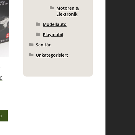
Motoren &
Elektronik
Modellauto
Playmobil
Sanitär
Unkategorisiert
-
36
er
eller
s
b
 €.