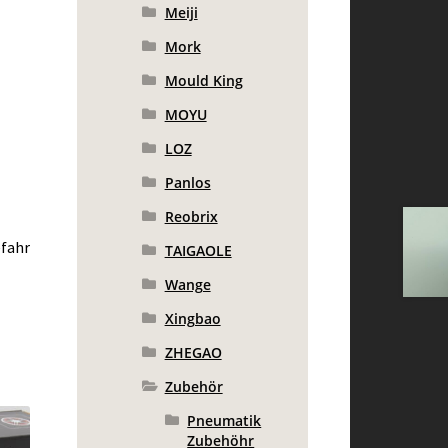
Meiji
Mork
Mould King
MOYU
LOZ
Panlos
Reobrix
efahr
TAIGAOLE
Wange
Xingbao
ZHEGAO
Zubehör
Pneumatik
Zubehöhr