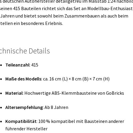
s deutschen Autohersteller detailgetreu im Maßstab 1:24 nachbild
seinen 415 Bauteilen richtet sich das Set an Modellbau-Enthusias
 Jahren und bietet sowohl beim Zusammenbauen als auch beim
tellen ein besonderes Erlebnis.
chnische Details
Teileanzahl
: 415
Maße des Modells
:
ca. 16 cm (L) × 8 cm (B) × 7 cm (H)
Material
:
Hochwertige ABS-Klemmbausteine von GoBricks
Altersempfehlung
:
Ab 8 Jahren
Kompatibilität
:
100 % kompatibel mit Bausteinen anderer
führender Hersteller