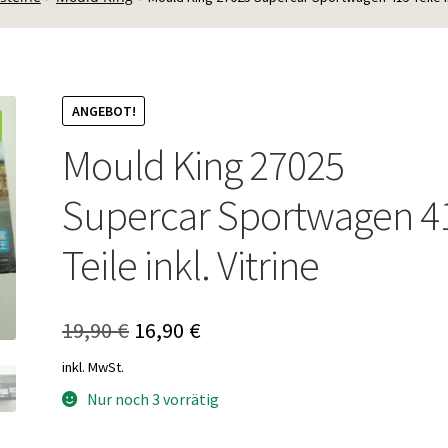
ANGEBOT!
Mould King 27025
Supercar Sportwagen 4
Teile inkl. Vitrine
Ursprünglicher
Aktueller
19,90
€
16,90
€
Preis
Preis
inkl. MwSt.
war:
ist:
Nur noch 3 vorrätig
19,90 €
16,90 €.