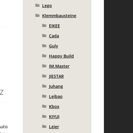
Lego
Klemmbausteine
EIKEE
Cada
Guly
Happy Build
IM.Master
JIESTAR
Juhang
z
Leibao
Kbox
KIYUI
Auto
Leier