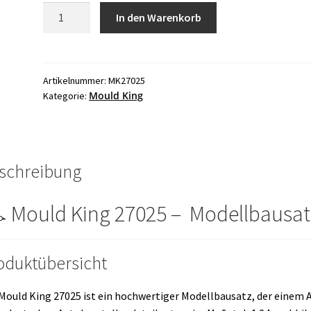
Mould
In den Warenkorb
King
27025
Supercar
Sportwagen
Artikelnummer:
MK27025
Mould King
Kategorie:
415
Teile
inkl.
Vitrine
Menge
schreibung
️ Mould King 27025 – Modellbausat
oduktübersicht
Mould King 27025 ist ein hochwertiger Modellbausatz, der einem 