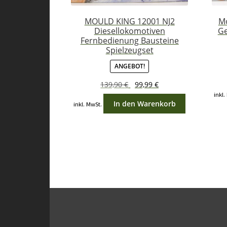
MOULD KING 12001 NJ2
Mo
Diesellokomotiven
Ge
Fernbedienung Bausteine
Spielzeugset
ANGEBOT!
Ursprünglicher
Aktueller
139,90
€
99,99
€
Preis
Preis
inkl.
In den Warenkorb
inkl. MwSt.
war:
ist:
139,90 €
99,99 €.