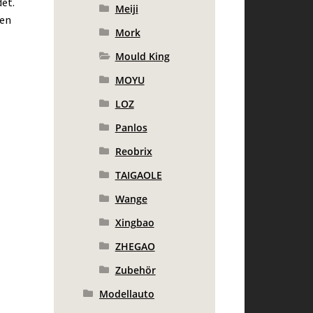
et.
Meiji
ten
Mork
Mould King
MOYU
LOZ
Panlos
Reobrix
TAIGAOLE
Wange
Xingbao
ZHEGAO
Zubehör
Modellauto