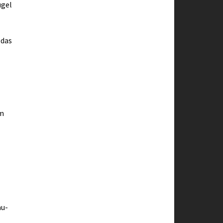
ügel
 das
em
au-