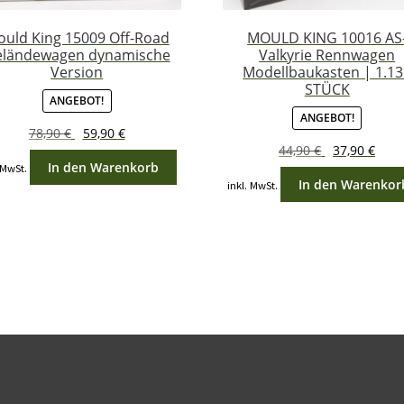
uld King 15009 Off-Road
MOULD KING 10016 AS
ländewagen dynamische
Valkyrie Rennwagen
Version
Modellbaukasten | 1.1
STÜCK
ANGEBOT!
ANGEBOT!
Ursprünglicher
Aktueller
78,90
€
59,90
€
Ursprünglich
Aktu
44,90
€
37,90
€
Preis
Preis
In den Warenkorb
Preis
Prei
 MwSt.
war:
ist:
In den Warenkor
inkl. MwSt.
war:
ist:
78,90 €
59,90 €.
44,90 €
37,90