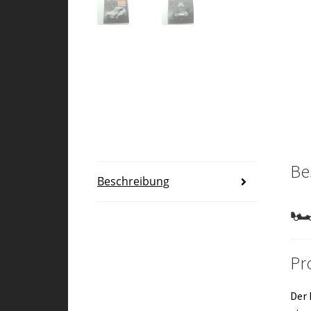
Be
Beschreibung
🏎
Pr
Der 