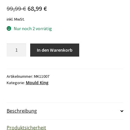
Ursprünglicher
Aktueller
99,99
€
68,99
€
Preis
Preis
inkl. MwSt.
war:
ist:
Nur noch 2 vorrätig
99,99 €
68,99 €.
Mould
In den Warenkorb
King
11007
Eispalast
Menge
Artikelnummer:
MK11007
Mould King
Kategorie:
Beschreibung
Produktsicherheit