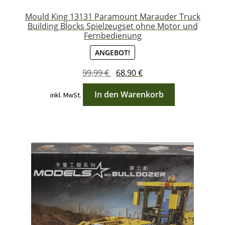
Mould King 13131 Paramount Marauder Truck
Building Blocks Spielzeugset ohne Motor und
Fernbedienung
ANGEBOT!
Ursprünglicher
Aktueller
99,99
€
68,90
€
Preis
Preis
In den Warenkorb
inkl. MwSt.
war:
ist:
99,99 €
68,90 €.