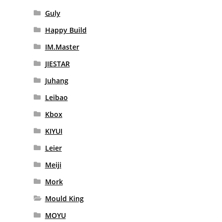
Guly
Happy Build
IM.Master
JIESTAR
Juhang
Leibao
Kbox
KIYUI
Leier
Meiji
Mork
Mould King
MOYU