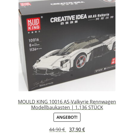
MOULD KING 10016 AS-Valkyrie Rennwagen
Modellbaukasten | 1.136 STÜCK
ANGEBOT!
Ursprünglicher
Aktueller
44,90
€
37,90
€