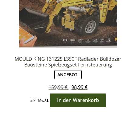
MOULD KING 13122S L350F Radlader Bulldozer
Bausteine Spielzeugset Fernsteuerung
ANGEBOT!
Ursprünglicher
Aktueller
159,99
€
98,99
€
Preis
Preis
In den Warenkorb
inkl. MwSt.
war:
ist:
159,99 €
98,99 €.