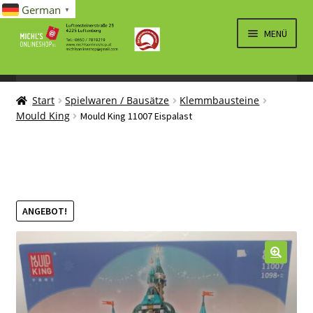
German
▼
Zur
Zum
MENÜ
Navigation
Inhalt
springen
springen
UNTERM
SPIELWAREN/BAUSÄTZE
ÖFFNEN
Start
Spielwaren / Bausätze
Klemmbausteine
UNTERM
ELEKTRO
Mould King
Mould King 11007 Eispalast
ÖFFNEN
LÜFTUNG, HEIZUNG, KLIMA
SANITÄR
UNTERM
BRIEFMARKEN
ANGEBOT!
ÖFFNEN
🔍