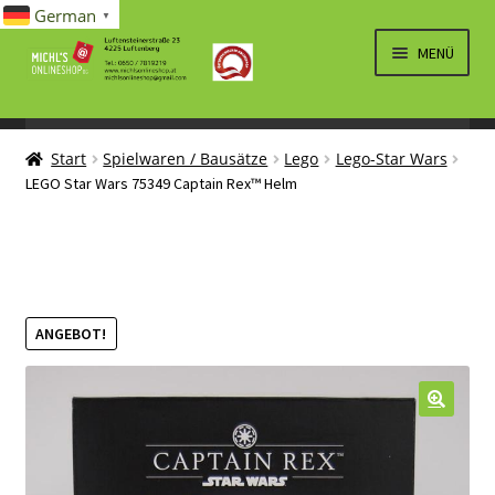
German
▼
Zur
Zum
MENÜ
Navigation
Inhalt
springen
springen
UNTERM
SPIELWAREN/BAUSÄTZE
ÖFFNEN
Start
Spielwaren / Bausätze
Lego
Lego-Star Wars
UNTERM
ELEKTRO
LEGO Star Wars 75349 Captain Rex™ Helm
ÖFFNEN
LÜFTUNG, HEIZUNG, KLIMA
SANITÄR
UNTERM
BRIEFMARKEN
ANGEBOT!
ÖFFNEN
🔍