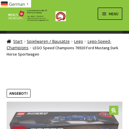
German
▼
Zur
Zum
MENÜ
Navigation
Inhalt
springen
springen
UNTERM
SPIELWAREN/BAUSÄTZE
ÖFFNEN
Start
Spielwaren / Bausätze
Lego
Lego-Speed-
UNTERM
ELEKTRO
Champions
LEGO Speed Champions 76920 Ford Mustang Dark
ÖFFNEN
Horse Sportwagen
LÜFTUNG, HEIZUNG, KLIMA
SANITÄR
UNTERM
BRIEFMARKEN
ÖFFNEN
ANGEBOT!
🔍