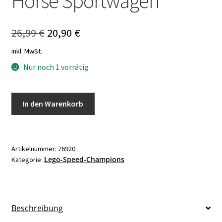
Horse Sportwagen
Ursprünglicher
Aktueller
26,99
€
20,90
€
Preis
Preis
inkl. MwSt.
war:
ist:
Nur noch 1 vorrätig
26,99 €
20,90 €.
LEGO
In den Warenkorb
Speed
Champions
76920
Ford
Artikelnummer:
76920
Lego-Speed-Champions
Kategorie:
Mustang
Dark
Horse
Sportwagen
Beschreibung
Menge