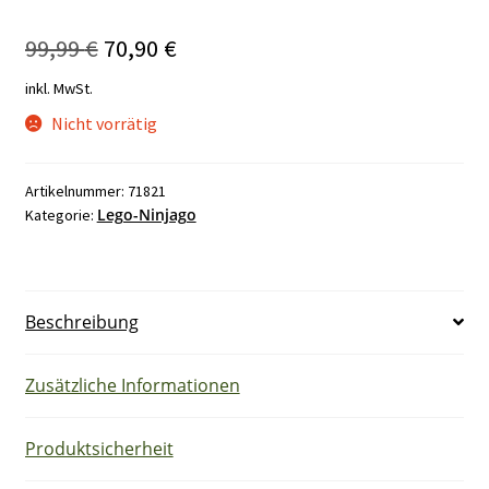
Ursprünglicher
Aktueller
99,99
€
70,90
€
Preis
Preis
inkl. MwSt.
war:
ist:
Nicht vorrätig
99,99 €
70,90 €.
Artikelnummer:
71821
Lego-Ninjago
Kategorie:
Beschreibung
Zusätzliche Informationen
Produktsicherheit