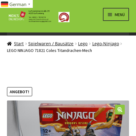
German
▼
Zur
Zum
MENÜ
Navigation
Inhalt
springen
springen
UNTERM
SPIELWAREN/BAUSÄTZE
ÖFFNEN
Start
Spielwaren / Bausätze
Lego
Lego-Ninjago
UNTERM
ELEKTRO
LEGO NINJAGO 71821 Coles Titandrachen-Mech
ÖFFNEN
LÜFTUNG, HEIZUNG, KLIMA
SANITÄR
UNTERM
BRIEFMARKEN
ANGEBOT!
ÖFFNEN
🔍