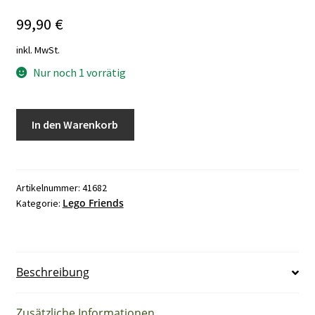
99,90
€
inkl. MwSt.
Nur noch 1 vorrätig
LEGO
In den Warenkorb
Friends
41682
Heartlake
City
Artikelnummer:
41682
Lego Friends
Kategorie:
Schule
Menge
Beschreibung
Zusätzliche Informationen