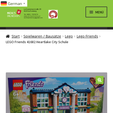
German
▼
Zur
Zum
MENÜ
Navigation
Inhalt
springen
springen
UNTERM
SPIELWAREN/BAUSÄTZE
ÖFFNEN
Start
Spielwaren / Bausätze
Lego
Lego Friends
UNTERM
ELEKTRO
LEGO Friends 41682 Heartlake City Schule
ÖFFNEN
LÜFTUNG, HEIZUNG, KLIMA
SANITÄR
UNTERM
BRIEFMARKEN
ÖFFNEN
🔍