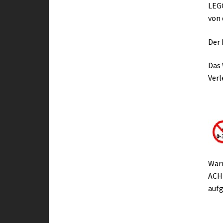
LEGO
von 
Der 
Das 
Verl
War
ACHT
aufg