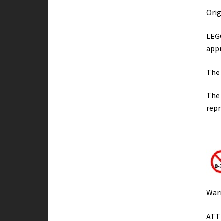
Orig
LEGO
appr
The 
The 
repr
Warn
ATTE