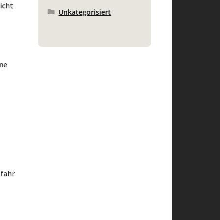
icht
Unkategorisiert
ine
efahr