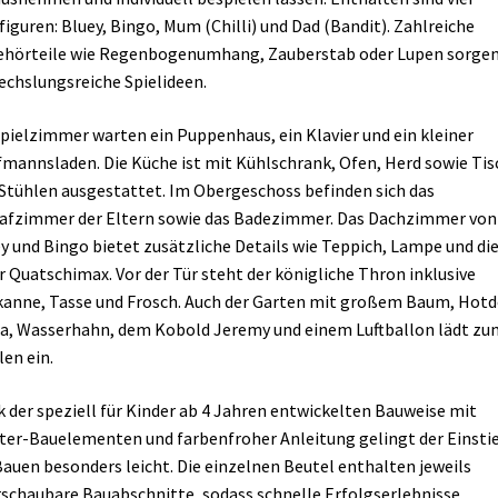
figuren: Bluey, Bingo, Mum (Chilli) und Dad (Bandit). Zahlreiche
hörteile wie Regenbogenumhang, Zauberstab oder Lupen sorgen
chslungsreiche Spielideen.
pielzimmer warten ein Puppenhaus, ein Klavier und ein kleiner
mannsladen. Die Küche ist mit Kühlschrank, Ofen, Herd sowie Tis
Stühlen ausgestattet. Im Obergeschoss befinden sich das
afzimmer der Eltern sowie das Badezimmer. Das Dachzimmer von
y und Bingo bietet zusätzliche Details wie Teppich, Lampe und di
r Quatschimax. Vor der Tür steht der königliche Thron inklusive
anne, Tasse und Frosch. Auch der Garten mit großem Baum, Hotd
a, Wasserhahn, dem Kobold Jeremy und einem Luftballon lädt zu
len ein.
 der speziell für Kinder ab 4 Jahren entwickelten Bauweise mit
ter-Bauelementen und farbenfroher Anleitung gelingt der Einsti
Bauen besonders leicht. Die einzelnen Beutel enthalten jeweils
schaubare Bauabschnitte, sodass schnelle Erfolgserlebnisse