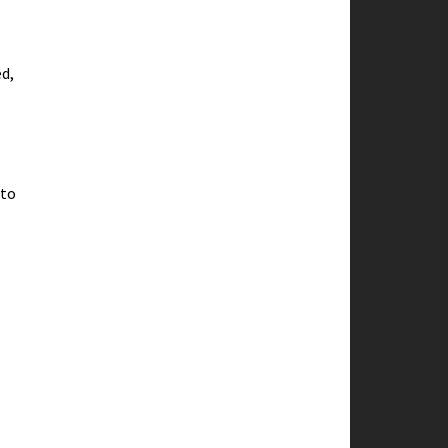
d,
 to