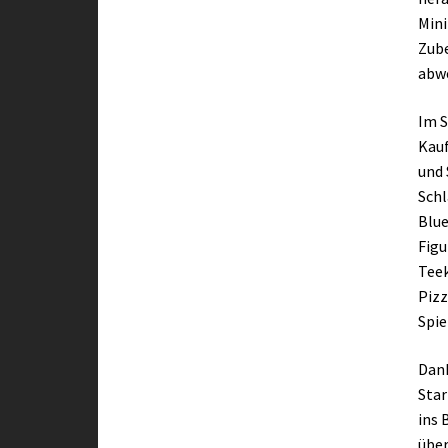
Mini
Zube
abwe
Im S
Kauf
und 
Schl
Blue
Figu
Teek
Pizz
Spie
Dank
Star
ins 
über