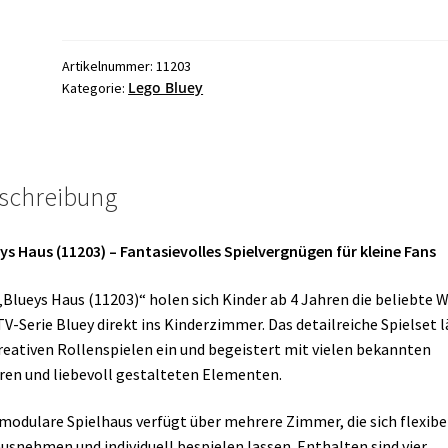
11203
Blueys
Haus
Artikelnummer:
11203
Lego Bluey
Kategorie:
Menge
schreibung
ys Haus (11203) – Fantasievolles Spielvergnügen für kleine Fans
„Blueys Haus (11203)“ holen sich Kinder ab 4 Jahren die beliebte 
TV-Serie Bluey direkt ins Kinderzimmer. Das detailreiche Spielset l
reativen Rollenspielen ein und begeistert mit vielen bekannten
ren und liebevoll gestalteten Elementen.
modulare Spielhaus verfügt über mehrere Zimmer, die sich flexibe
usnehmen und individuell bespielen lassen. Enthalten sind vier