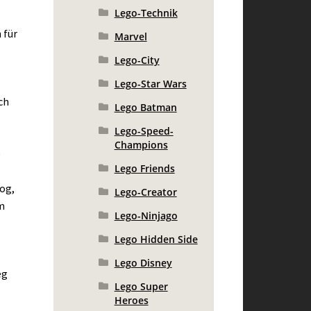
Lego-Technik
 für
Marvel
Lego-City
Lego-Star Wars
ch
Lego Batman
Lego-Speed-
Champions
e
Lego Friends
og,
Lego-Creator
m
Lego-Ninjago
Lego Hidden Side
Lego Disney
eg
Lego Super
Heroes