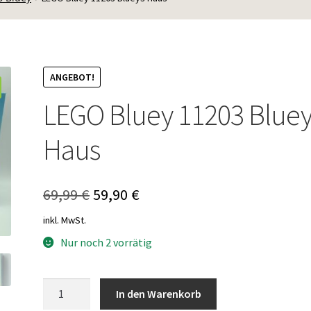
ANGEBOT!
LEGO Bluey 11203 Bluey
Haus
Ursprünglicher
Aktueller
69,99
€
59,90
€
Preis
Preis
inkl. MwSt.
war:
ist:
Nur noch 2 vorrätig
69,99 €
59,90 €.
LEGO
In den Warenkorb
Bluey