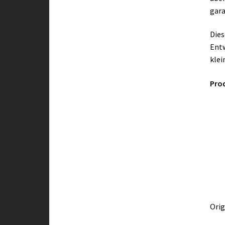
gara
Dies
Entw
klei
Prod
Orig