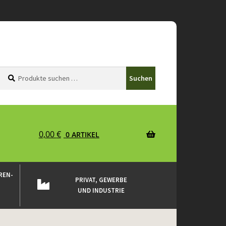
Suchen
Suchen
Suchen
nach:
0,00
€
0 ARTIKEL
REN-
PRIVAT, GEWERBE
UND INDUSTRIE