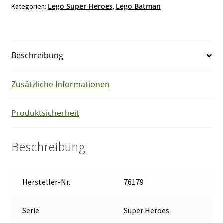
Lego Super Heroes
Lego Batman
Kategorien:
,
Batman
&
Selina
Kyle:
Beschreibung
Verfolgungsjagd
auf
dem
Zusätzliche Informationen
Motorrad,
Konstruktionsspielzeug
Produktsicherheit
Menge
Beschreibung
Hersteller-Nr.
76179
Serie
Super Heroes