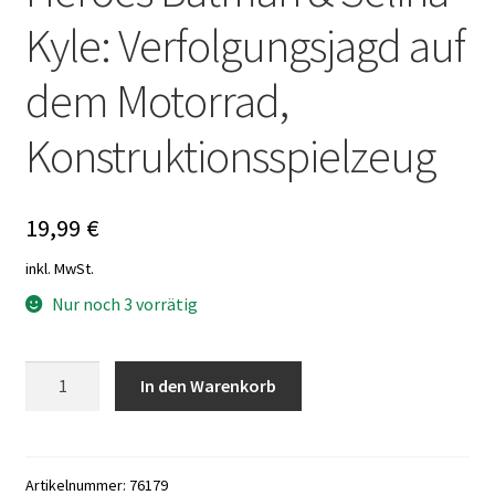
Kyle: Verfolgungsjagd auf
dem Motorrad,
Konstruktionsspielzeug
19,99
€
inkl. MwSt.
Nur noch 3 vorrätig
LEGO
In den Warenkorb
76179
DC
Super
Heroes
Artikelnummer:
76179