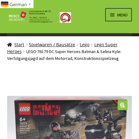
German
▼
Zur
Zum
MENÜ
Navigation
Inhalt
springen
springen
UNTERM
SPIELWAREN/BAUSÄTZE
ÖFFNEN
Start
Spielwaren / Bausätze
Lego
Lego Super
UNTERM
ELEKTRO
Heroes
LEGO 76179 DC Super Heroes Batman & Selina Kyle:
ÖFFNEN
Verfolgungsjagd auf dem Motorrad, Konstruktionsspielzeug
LÜFTUNG, HEIZUNG, KLIMA
SANITÄR
UNTERM
BRIEFMARKEN
ÖFFNEN
🔍