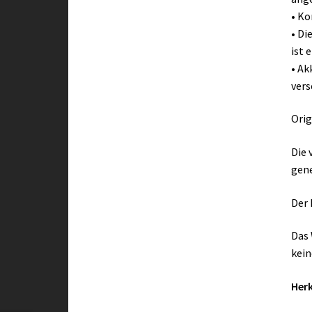
• Ko
• Di
ist 
• Ak
vers
Orig
Die 
gene
Der 
Das 
kein
Herk