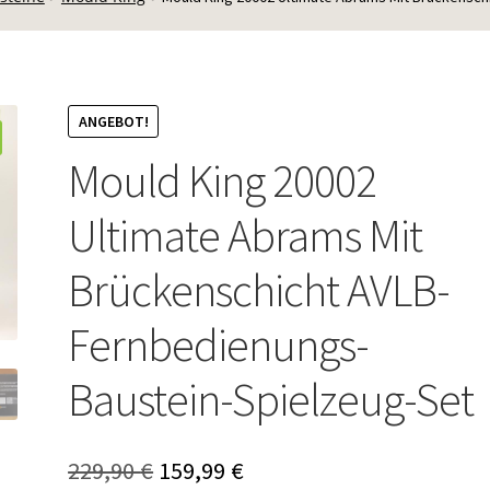
ANGEBOT!
Mould King 20002
Ultimate Abrams Mit
Brückenschicht AVLB-
Fernbedienungs-
Baustein-Spielzeug-Set
Ursprünglicher
Aktueller
229,90
€
159,99
€