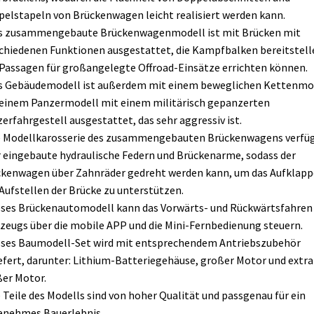
elstapeln von Brückenwagen leicht realisiert werden kann.
as zusammengebaute Brückenwagenmodell ist mit Brücken mit
chiedenen Funktionen ausgestattet, die Kampfbalken bereitstell
Passagen für großangelegte Offroad-Einsätze errichten können.
s Gebäudemodell ist außerdem mit einem beweglichen Kettenmo
einem Panzermodell mit einem militärisch gepanzerten
erfahrgestell ausgestattet, das sehr aggressiv ist.
e Modellkarosserie des zusammengebauten Brückenwagens verfü
 eingebaute hydraulische Federn und Brückenarme, sodass der
kenwagen über Zahnräder gedreht werden kann, um das Aufklap
Aufstellen der Brücke zu unterstützen.
eses Brückenautomodell kann das Vorwärts- und Rückwärtsfahren
zeugs über die mobile APP und die Mini-Fernbedienung steuern.
eses Baumodell-Set wird mit entsprechendem Antriebszubehör
efert, darunter: Lithium-Batteriegehäuse, großer Motor und extra
er Motor.
e Teile des Modells sind von hoher Qualität und passgenau für ein
enehmes Bauerlebnis.