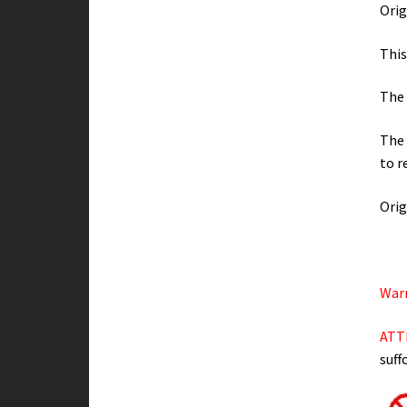
Orig
This
The 
The 
to r
Orig
Warn
ATT
suff