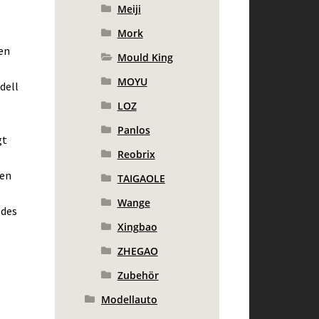
Meiji
Mork
en
Mould King
MOYU
dell
LOZ
Panlos
gt
Reobrix
pen
TAIGAOLE
Wange
 des
Xingbao
ZHEGAO
Zubehör
Modellauto