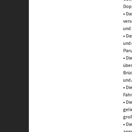
Dopp
• D
vers
und 
• Da
und 
Panz
• Di
über
Brüc
und 
• Di
Fahr
• Di
geli
groß
• Di
ang