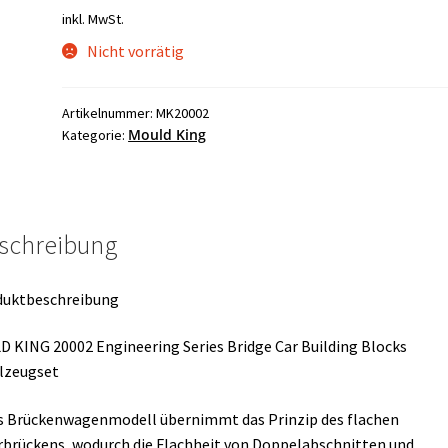
Preis
Preis
inkl. MwSt.
war:
ist:
Nicht vorrätig
229,90 €
159,99 €.
Artikelnummer:
MK20002
Mould King
Kategorie:
schreibung
duktbeschreibung
 KING 20002 Engineering Series Bridge Car Building Blocks
lzeugset
s Brückenwagenmodell übernimmt das Prinzip des flachen
brückens, wodurch die Flachheit von Doppelabschnitten und