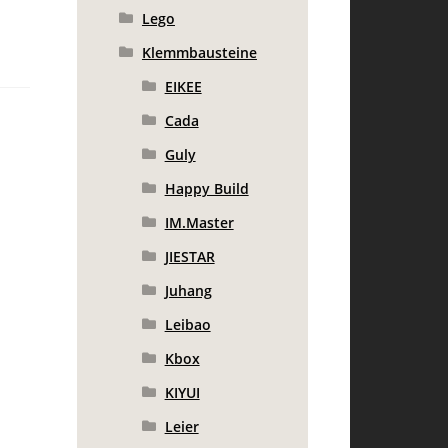
Lego
Klemmbausteine
EIKEE
Cada
Guly
Happy Build
IM.Master
JIESTAR
Juhang
Leibao
Kbox
KIYUI
Leier