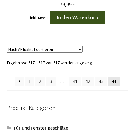
79,99
€
In den Warenkorb
inkl. MwSt.
Nach
Ergebnisse 517 – 517 von 517 werden angezeigt
Aktualität
sortiert
1
2
3
41
42
43
…
44
Produkt-Kategorien
Tür und Fenster Beschläge