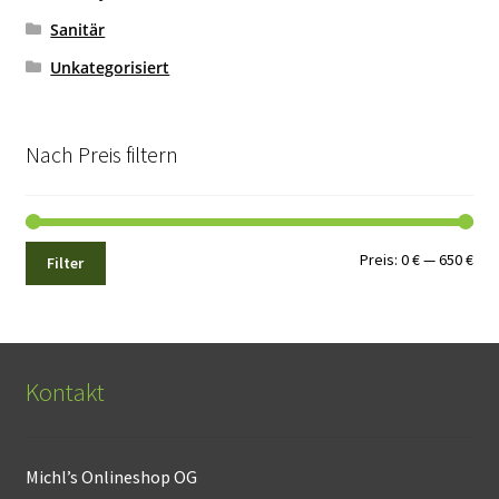
Sanitär
Unkategorisiert
Nach Preis filtern
Min.
Max
Preis:
0 €
—
650 €
Filter
Pre
Pre
Kontakt
Michl’s Onlineshop OG