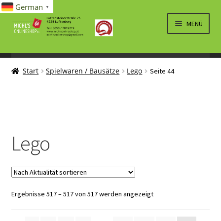
German
▼
Zur
Zum
MENÜ
Navigation
Inhalt
springen
springen
UNTERM
SPIELWAREN/BAUSÄTZE
ÖFFNEN
Start
Spielwaren / Bausätze
Lego
Seite 44
UNTERM
KLEMMBAUSTEINE
ÖFFNEN
LEGO
DUPLO
Lego
PLAYMOBIL
MODELLAUTO
UNTERM
ELEKTRO
Nach
Ergebnisse 517 – 517 von 517 werden angezeigt
ÖFFNEN
Aktualität
LÜFTUNG, HEIZUNG, KLIMA
sortiert