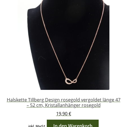
Halskette Tillberg Design rosegold vergoldet länge 47
– 52 cm, Kristallanhänger rosegold
19,90
€
In den Warenkorb
inkl. MwSt.