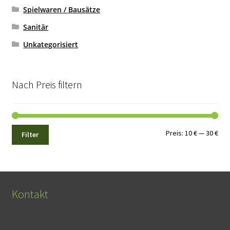
Spielwaren / Bausätze
Sanitär
Unkategorisiert
Nach Preis filtern
Min.
Max
Preis:
10 €
—
30 €
Filter
Pre
Pre
Kontakt