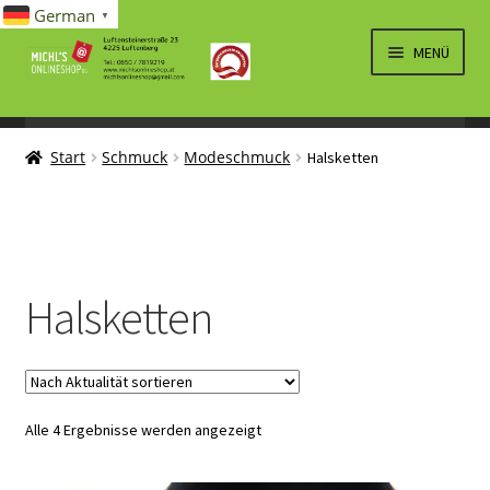
German
▼
Zur
Zum
MENÜ
Navigation
Inhalt
springen
springen
UNTERM
SPIELWAREN/BAUSÄTZE
ÖFFNEN
Start
Schmuck
Modeschmuck
Halsketten
UNTERM
ELEKTRO
ÖFFNEN
LÜFTUNG, HEIZUNG, KLIMA
SANITÄR
Halsketten
UNTERM
BRIEFMARKEN
ÖFFNEN
Nach
Alle 4 Ergebnisse werden angezeigt
Aktualität
sortiert