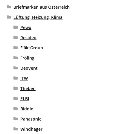
Briefmarken aus Österreich
Lüftung, Heizung, Klima
Pewo
Resideo
FläktGroup
Fröling
Deovent
ITW
Theben
ELBI
Biddle
Panasonic
Windhager