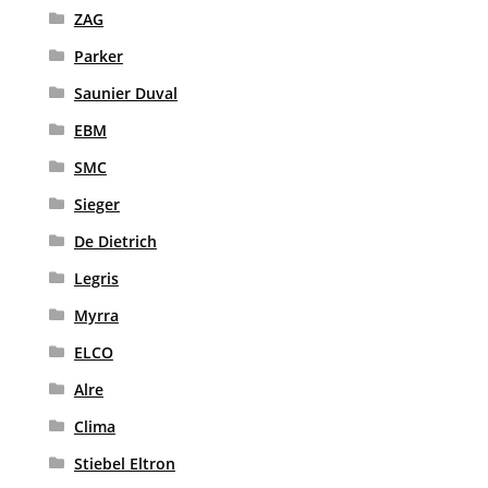
ZAG
Parker
Saunier Duval
EBM
SMC
Sieger
De Dietrich
Legris
Myrra
ELCO
Alre
Clima
Stiebel Eltron