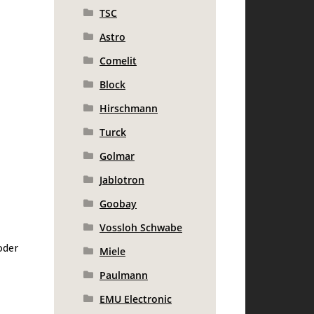
TSC
Astro
Comelit
Block
Hirschmann
Turck
Golmar
Jablotron
Goobay
Vossloh Schwabe
oder
Miele
Paulmann
EMU Electronic