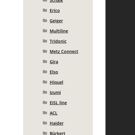
Schalk
Erico
Geiger
Multiline
Tridonic
Metz Connect
Gira
Elso
Hiquel
Izumi
EISL line
ACL
Haider
Bürkert