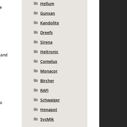
Hellum
e
Gunsan
Kandolite
Dreefs
Sirena
Heitronic
 and
Comelux
Monacor
Bircher
RAFI
Schwaiger
to
Henapot
SysMik