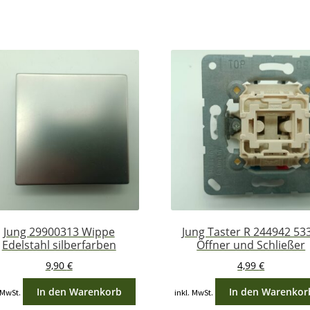
Jung 29900313 Wippe
Jung Taster R 244942 53
Edelstahl silberfarben
Öffner und Schließer
9,90
€
4,99
€
In den Warenkorb
In den Warenkor
 MwSt.
inkl. MwSt.