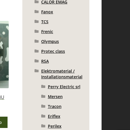
CALOR EMAG
Fanox
TCS
Frenic
Olympus
Protec class
RSA
Elektromaterial /
Installationsmaterial
Perry Electric srl
Mersen
3U
Tracon
Eriflex
b
Perilex