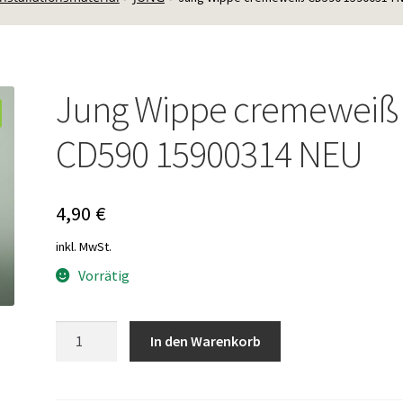
Jung Wippe cremeweiß
CD590 15900314 NEU
4,90
€
inkl. MwSt.
Vorrätig
Jung
In den Warenkorb
Wippe
cremeweiß
CD590