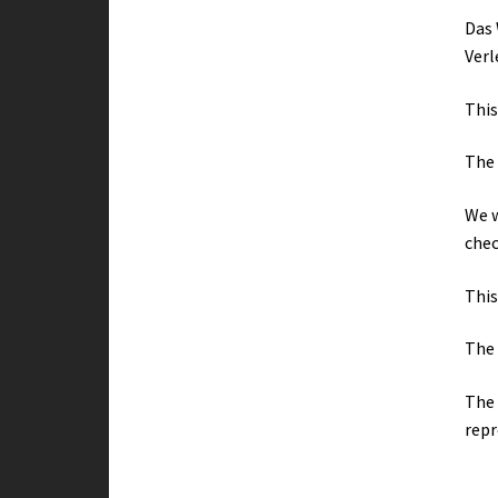
Das 
Verl
This
The 
We w
chec
This
The 
The 
repr