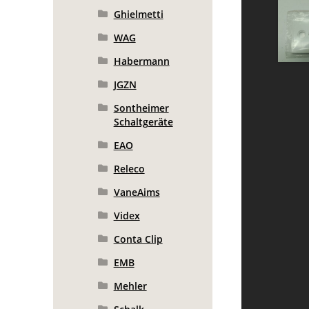
Ghielmetti
WAG
Habermann
JGZN
Sontheimer
Schaltgeräte
EAO
Releco
VaneAims
Videx
Conta Clip
EMB
Mehler