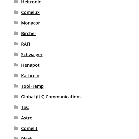
Heitronic
Comelux
Monacor
Bircher
RAFI
Schwaiger
Henapot
Kathrein
Tool-Temp
Global (UK) Communications
TSC
Astro
Comelit
Block