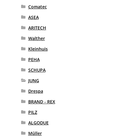
Comatec
ASEA
ARITECH
Walther
Kleinhuis
PEHA
SCHUPA
JUNG
Drespa
BRAND - REX
PILZ
ALGODUE
Müller