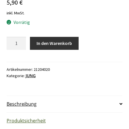
5,90
€
inkl. MwSt.
Vorrätig
Jung
In den Warenkorb
LS990
TV
990-
364
Artikelnummer:
21204020
JUNG
Kategorie:
alpinweiß
NEU
Menge
Beschreibung
Produktsicherheit