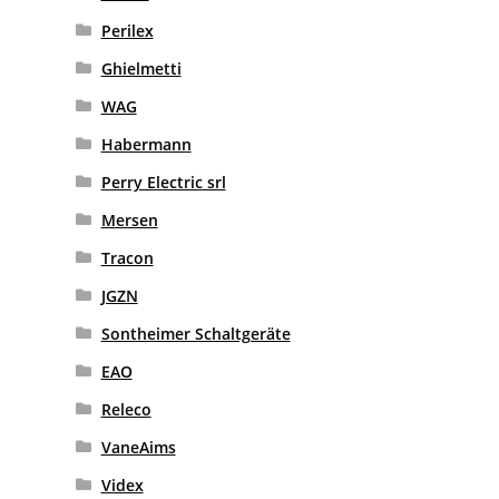
Perilex
Ghielmetti
WAG
Habermann
Perry Electric srl
Mersen
Tracon
JGZN
Sontheimer Schaltgeräte
EAO
Releco
VaneAims
Videx