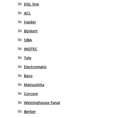
EISL line
ACL
Haider
Bürkert
SIBA
INOTEC
Tele
Electromatic
Baco
Matsushita
Corcom
Westinghouse Fanal
Berker