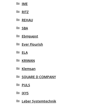
IME
RITZ
REHAU
SBA
Ebmpapst
Ever Flourish
ELA
KRIWAN
Klemsan
SQUARE D COMPANY
PULS
IXYS
Leber Systemtechnik