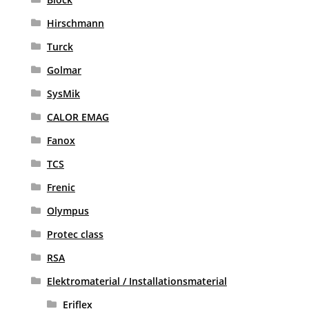
Hirschmann
Turck
Golmar
SysMik
CALOR EMAG
Fanox
TCS
Frenic
Olympus
Protec class
RSA
Elektromaterial / Installationsmaterial
Eriflex