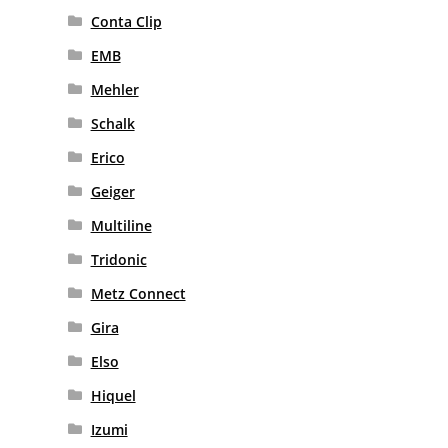
Conta Clip
EMB
Mehler
Schalk
Erico
Geiger
Multiline
Tridonic
Metz Connect
Gira
Elso
Hiquel
Izumi