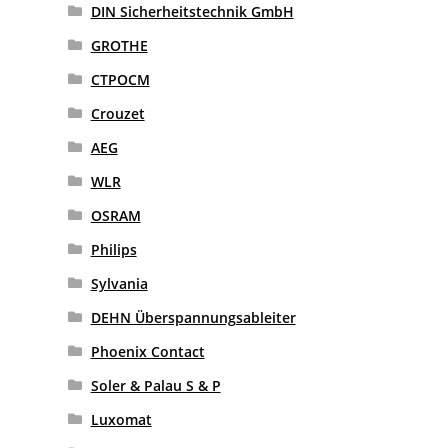
DIN Sicherheitstechnik GmbH
GROTHE
CTPOCM
Crouzet
AEG
WLR
OSRAM
Philips
Sylvania
DEHN Überspannungsableiter
Phoenix Contact
Soler & Palau S & P
Luxomat