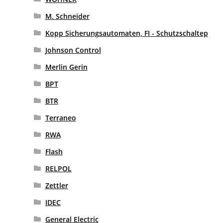
M. Schneider
Kopp Sicherungsautomaten, FI - Schutzschaltep
Johnson Control
Merlin Gerin
BPT
BTR
Terraneo
RWA
Flash
RELPOL
Zettler
IDEC
General Electric