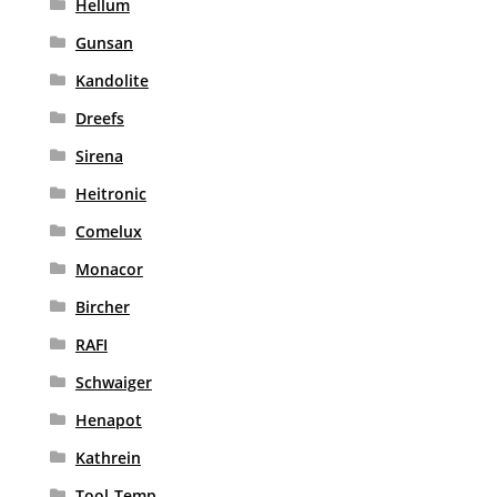
Hellum
Gunsan
Kandolite
Dreefs
Sirena
Heitronic
Comelux
Monacor
Bircher
RAFI
Schwaiger
Henapot
Kathrein
Tool-Temp