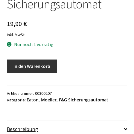
Sicherungsautomat
19,90
€
inkl. MwSt.
Nur noch 1 vorrätig
Eaton
In den Warenkorb
PLSM-
B13/2
MW242377
Sicherungsautomat
Artikelnummer:
00300207
Eaton, Moeller, F&G Sicherungsautomat
Kategorie:
Menge
Beschreibung