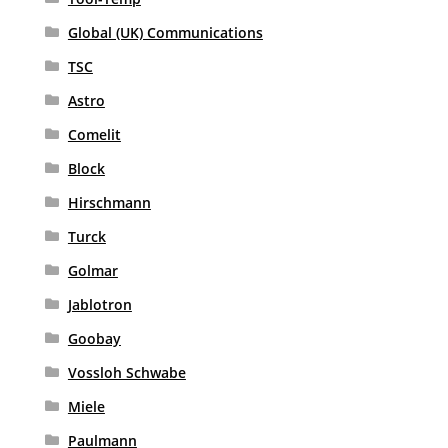
Global (UK) Communications
TSC
Astro
Comelit
Block
Hirschmann
Turck
Golmar
Jablotron
Goobay
Vossloh Schwabe
Miele
Paulmann