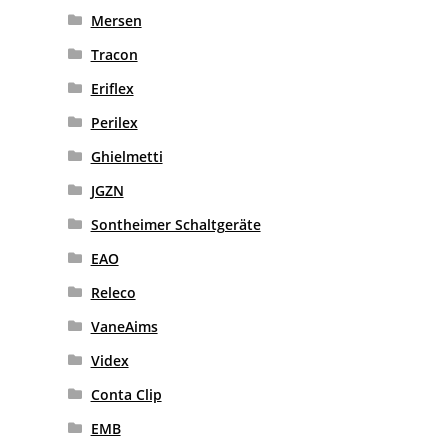
Mersen
Tracon
Eriflex
Perilex
Ghielmetti
JGZN
Sontheimer Schaltgeräte
EAO
Releco
VaneAims
Videx
Conta Clip
EMB