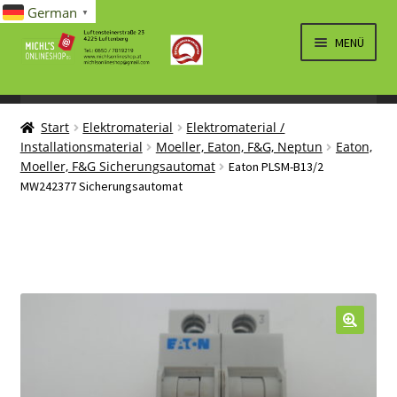
German
▼
Zur
Zum
MENÜ
Navigation
Inhalt
springen
springen
UNTERM
SPIELWAREN/BAUSÄTZE
ÖFFNEN
Start
Elektromaterial
Elektromaterial /
UNTERM
ELEKTRO
Installationsmaterial
Moeller, Eaton, F&G, Neptun
Eaton,
ÖFFNEN
Moeller, F&G Sicherungsautomat
Eaton PLSM-B13/2
LÜFTUNG, HEIZUNG, KLIMA
MW242377 Sicherungsautomat
SANITÄR
UNTERM
BRIEFMARKEN
ÖFFNEN
🔍