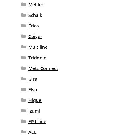
Mehler
Schalk
Erico
Geiger
Multiline
Tridonic
Metz Connect
Gira
Elso
Hiquel
Izumi
EISL line
ACL