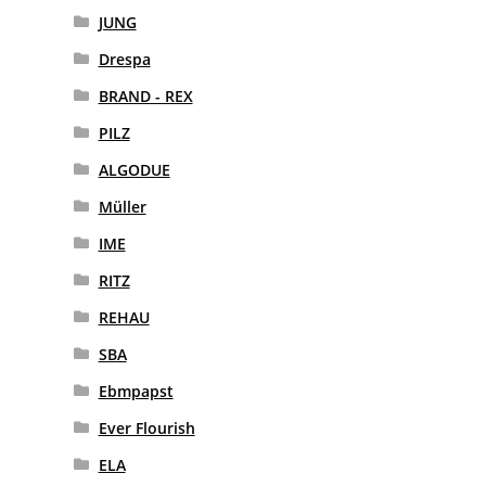
JUNG
Drespa
BRAND - REX
PILZ
ALGODUE
Müller
IME
RITZ
REHAU
SBA
Ebmpapst
Ever Flourish
ELA