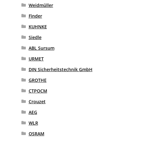
Weidmüller
Finder
KUHNKE
Siedle
ABL Sursum
URMET
DIN Sicherheitstechnik GmbH
GROTHE
CTPOCM
Crouzet
AEG
WLR
OSRAM