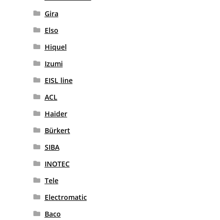
Gira
Elso
Hiquel
Izumi
EISL line
ACL
Haider
Bürkert
SIBA
INOTEC
Tele
Electromatic
Baco