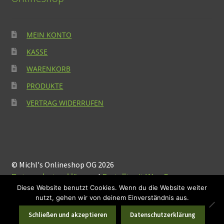
MEIN KONTO
KASSE
WARENKORB
PRODUKTE
VERTRAG WIDERRUFEN
© Michl's Onlineshop OG 2026
Datenschutzerklärung
Erstellt mit WooCommerce
.
Diese Website benutzt Cookies. Wenn du die Website weiter
nutzt, gehen wir von deinem Einverständnis aus.
Suchen
Suchen
0
Schließen und akzeptieren
Datenschutzerklärung
nach: