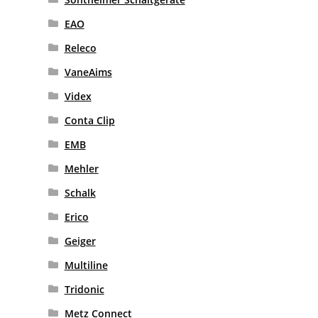
EAO
Releco
VaneAims
Videx
Conta Clip
EMB
Mehler
Schalk
Erico
Geiger
Multiline
Tridonic
Metz Connect