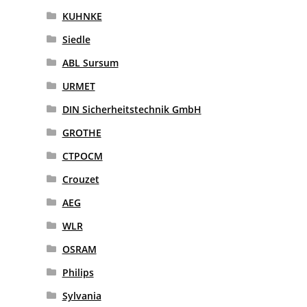
KUHNKE
Siedle
ABL Sursum
URMET
DIN Sicherheitstechnik GmbH
GROTHE
CTPOCM
Crouzet
AEG
WLR
OSRAM
Philips
Sylvania