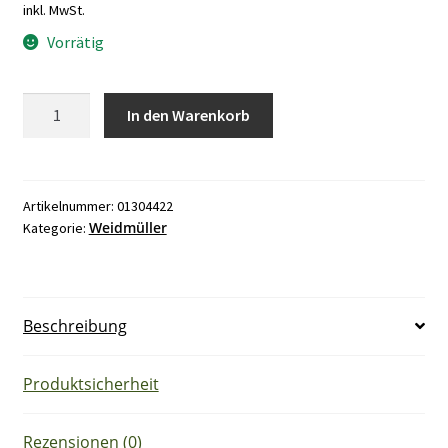
inkl. MwSt.
Vorrätig
Weidmüller
In den Warenkorb
AP
SAK4-
10
Abschlussplatte
Artikelnummer:
01304422
Weidmüller
Kategorie:
Menge
Beschreibung
Produktsicherheit
Rezensionen (0)