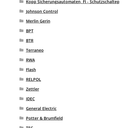
Kopp Sicherungsautomaten, FI - Schutzschaltep
Johnson Control
Merlin Gerin
BPT
BTR
Terraneo
RWA
Flash
RELPOL
Zettler
IDEC
General Electric
Potter & Brumfield
TEC