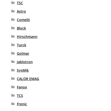
TSC
Astro
Comelit
Block
Hirschmann
Turck
Golmar
Jablotron
SysMik
CALOR EMAG
Fanox
TCS
Frenic