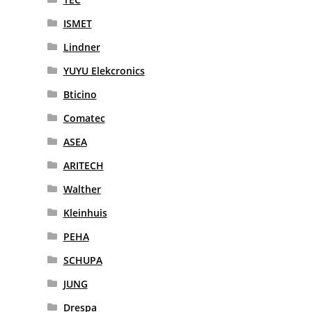
ISMET
Lindner
YUYU Elekcronics
Bticino
Comatec
ASEA
ARITECH
Walther
Kleinhuis
PEHA
SCHUPA
JUNG
Drespa