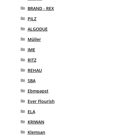
BRAND - REX
PILZ
ALGODUE
Müller
IME
RITZ
REHAU
SBA
Ebmpapst
Ever Flourish
ELA
KRIWAN
Klemsan