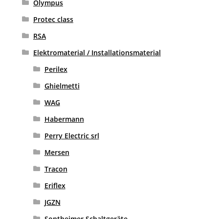
Olympus
Protec class
RSA
Elektromaterial / Installationsmaterial
Perilex
Ghielmetti
WAG
Habermann
Perry Electric srl
Mersen
Tracon
Eriflex
JGZN
Sontheimer Schaltgeräte