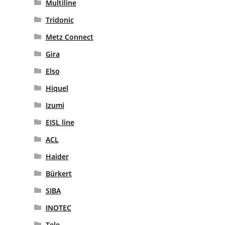
Multiline
Tridonic
Metz Connect
Gira
Elso
Hiquel
Izumi
EISL line
ACL
Haider
Bürkert
SIBA
INOTEC
Tele