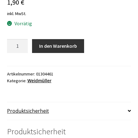
1,90
€
inkl. MwSt.
Vorrätig
Weidmüller
In den Warenkorb
ZPE
2,5
Reihenklemme
Menge
Artikelnummer:
01304461
Weidmüller
Kategorie:
Produktsicherheit
Produktsicherheit