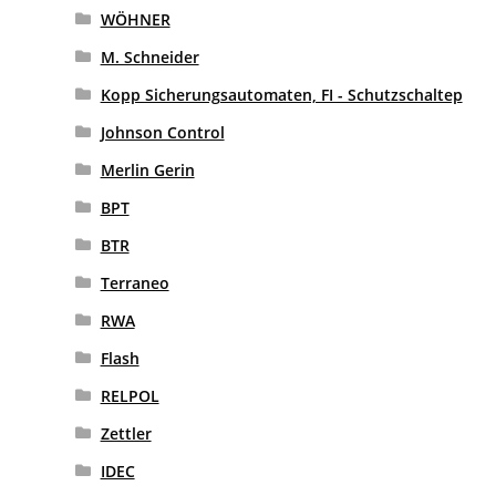
WÖHNER
M. Schneider
Kopp Sicherungsautomaten, FI - Schutzschaltep
Johnson Control
Merlin Gerin
BPT
BTR
Terraneo
RWA
Flash
RELPOL
Zettler
IDEC