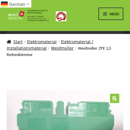
German
▼
Zur
Zum
MENÜ
Navigation
Inhalt
springen
springen
UNTERM
SPIELWAREN/BAUSÄTZE
ÖFFNEN
Start
Elektromaterial
Elektromaterial /
UNTERM
ELEKTRO
Installationsmaterial
Weidmüller
Weidmüller ZPE 2,5
ÖFFNEN
Reihenklemme
LÜFTUNG, HEIZUNG, KLIMA
SANITÄR
UNTERM
BRIEFMARKEN
ÖFFNEN
🔍