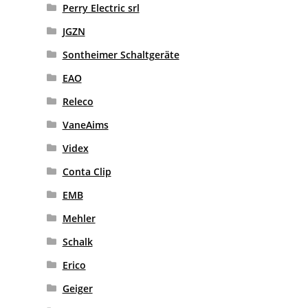
Perry Electric srl
JGZN
Sontheimer Schaltgeräte
EAO
Releco
VaneAims
Videx
Conta Clip
EMB
Mehler
Schalk
Erico
Geiger