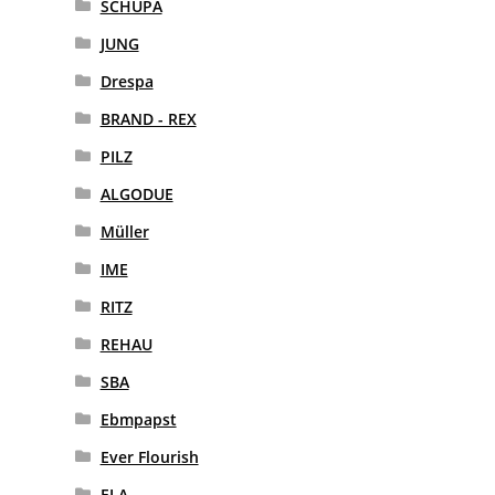
SCHUPA
JUNG
Drespa
BRAND - REX
PILZ
ALGODUE
Müller
IME
RITZ
REHAU
SBA
Ebmpapst
Ever Flourish
ELA