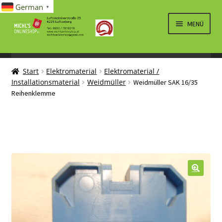
German
▼
Zur
Zum
MENÜ
Navigation
Inhalt
springen
springen
UNTERM
SPIELWAREN/BAUSÄTZE
ÖFFNEN
Start
Elektromaterial
Elektromaterial /
UNTERM
ELEKTRO
Installationsmaterial
Weidmüller
Weidmüller SAK 16/35
ÖFFNEN
Reihenklemme
LÜFTUNG, HEIZUNG, KLIMA
SANITÄR
UNTERM
BRIEFMARKEN
ÖFFNEN
🔍