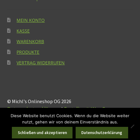
MEIN KONTO
KASSE
WARENKORB
PRODUKTE
VERTRAG WIDERRUFEN
© Michl's Onlineshop OG 2026
Datenschutzerklärung
Erstellt mit WooCommerce
.
Diese Website benutzt Cookies. Wenn du die Website weiter
nutzt, gehen wir von deinem Einverständnis aus.
Suchen
Suchen
0
Schließen und akzeptieren
Datenschutzerklärung
nach: