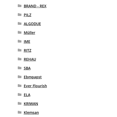
BRAND - REX
PILZ
ALGODUE
Müller
IME
RITZ
REHAU
SBA
Ebmpapst
Ever Flourish
ELA
KRIWAN
Klemsan