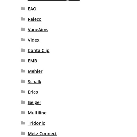
EAO
Releco
VaneAims
Videx
Conta Clip
EMB
Mehler
Schalk
Erico
Geiger
Multiline
Tridonic
Metz Connect