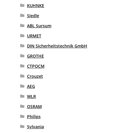
KUHNKE
Siedle
ABL Sursum
URMET
DIN Sicherheitstechnik GmbH
GROTHE
CTPOCM
Crouzet
AEG
WLR
OSRAM
Philips
Sylvania