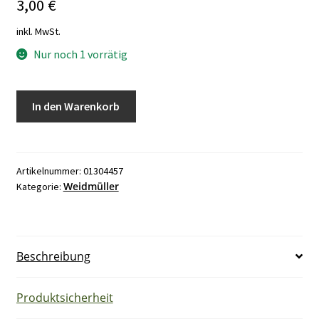
3,00
€
inkl. MwSt.
Nur noch 1 vorrätig
Weidmüller
In den Warenkorb
SAK
16/35
Reihenklemme
Menge
Artikelnummer:
01304457
Weidmüller
Kategorie:
Beschreibung
Produktsicherheit