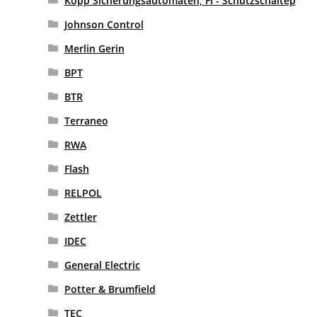
Kopp Sicherungsautomaten, FI - Schutzschaltep
Johnson Control
Merlin Gerin
BPT
BTR
Terraneo
RWA
Flash
RELPOL
Zettler
IDEC
General Electric
Potter & Brumfield
TEC