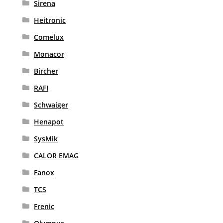
Sirena
Heitronic
Comelux
Monacor
Bircher
RAFI
Schwaiger
Henapot
SysMik
CALOR EMAG
Fanox
TCS
Frenic