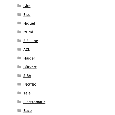
Gira
Elso
Hiquel
Izumi
EISL line
ACL
Haider
Bürkert
SIBA
INOTEC
Tele
Electromatic
Baco