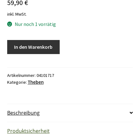
59,90
€
inkl. MwSt.
Nur noch 1 vorrätig
Theben
In den Warenkorb
TR610
S
230-
240V/50-
Artikelnummer:
04101717
Theben
Kategorie:
60Hz
Menge
Beschreibung
Produktsicherheit