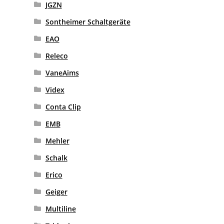
JGZN
Sontheimer Schaltgeräte
EAO
Releco
VaneAims
Videx
Conta Clip
EMB
Mehler
Schalk
Erico
Geiger
Multiline