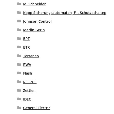
M. Schneider
Kopp Sicherungsautomaten, FI - Schutzschaltep
Johnson Control
Merlin Gerin
BPT
BTR
Terraneo
RWA
Flash
RELPOL
Zettler
IDEC
General Electric