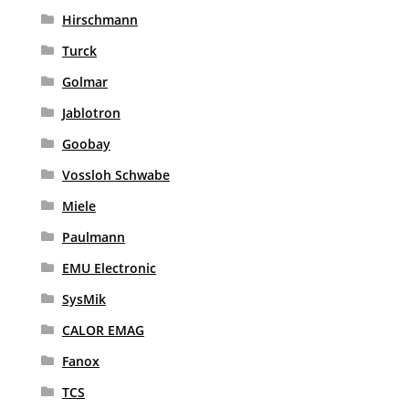
Hirschmann
Turck
Golmar
Jablotron
Goobay
Vossloh Schwabe
Miele
Paulmann
EMU Electronic
SysMik
CALOR EMAG
Fanox
TCS