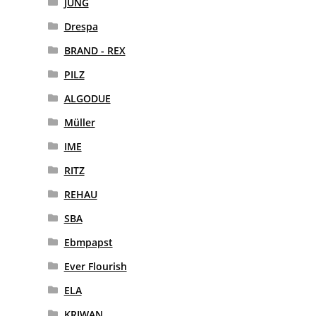
JUNG
Drespa
BRAND - REX
PILZ
ALGODUE
Müller
IME
RITZ
REHAU
SBA
Ebmpapst
Ever Flourish
ELA
KRIWAN