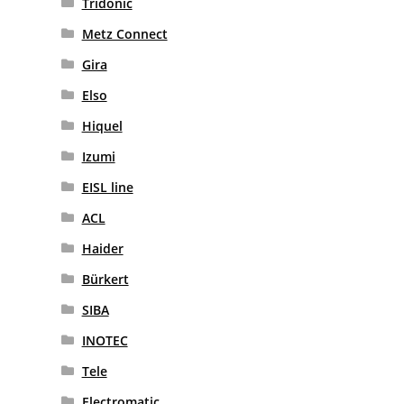
Tridonic
Metz Connect
Gira
Elso
Hiquel
Izumi
EISL line
ACL
Haider
Bürkert
SIBA
INOTEC
Tele
Electromatic