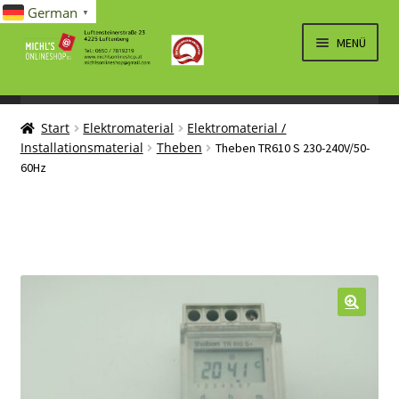
German
▼
Zur
Zum
MENÜ
Navigation
Inhalt
springen
springen
UNTERM
SPIELWAREN/BAUSÄTZE
ÖFFNEN
Start
Elektromaterial
Elektromaterial /
UNTERM
ELEKTRO
Installationsmaterial
Theben
Theben TR610 S 230-240V/50-
ÖFFNEN
60Hz
LÜFTUNG, HEIZUNG, KLIMA
SANITÄR
UNTERM
BRIEFMARKEN
ÖFFNEN
🔍