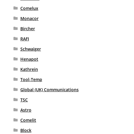
Comelux
Monacor
Bircher
RAFI
Schwaiger
Henapot
Kathrein
Tool-Temp
Global (UK) Communications
TSC
Astro
Comelit
Block