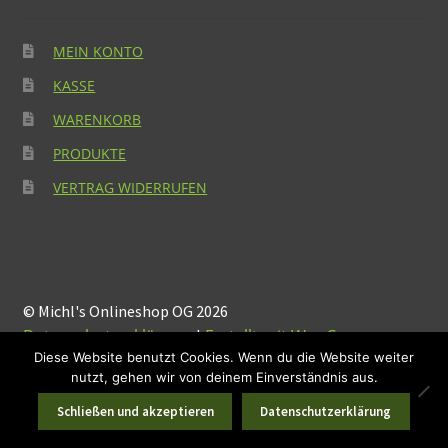
MEIN KONTO
KASSE
WARENKORB
PRODUKTE
VERTRAG WIDERRUFEN
© Michl's Onlineshop OG 2026
Datenschutzerklärung
Erstellt mit WooCommerce
.
Diese Website benutzt Cookies. Wenn du die Website weiter
nutzt, gehen wir von deinem Einverständnis aus.
Suchen
Suchen
0
Schließen und akzeptieren
Datenschutzerklärung
nach:
Suchen