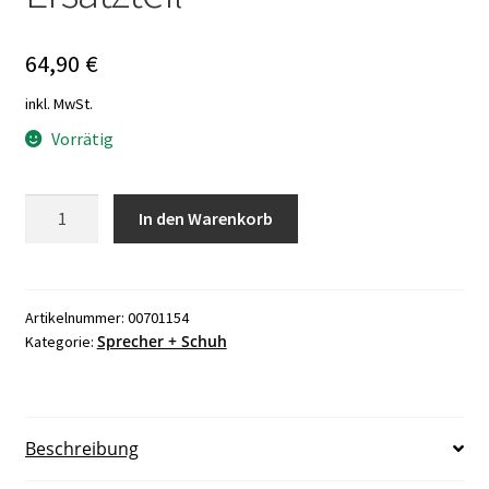
64,90
€
inkl. MwSt.
Vorrätig
Sprecher
In den Warenkorb
+
Schuh
CA4-
9C-
Artikelnummer:
00701154
Sprecher + Schuh
Kategorie:
01
24V
DC
Schütz
Beschreibung
Ersatzteil
Menge