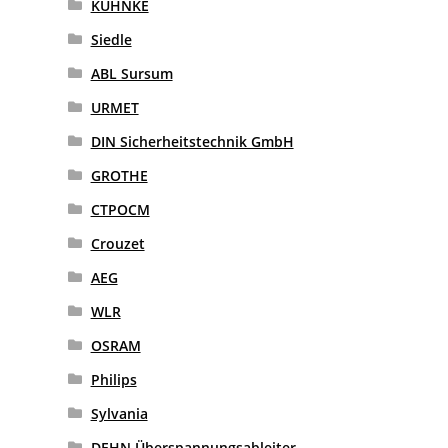
KUHNKE
Siedle
ABL Sursum
URMET
DIN Sicherheitstechnik GmbH
GROTHE
CTPOCM
Crouzet
AEG
WLR
OSRAM
Philips
Sylvania
DEHN Überspannungsableiter