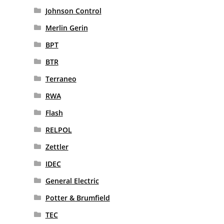
Johnson Control
Merlin Gerin
BPT
BTR
Terraneo
RWA
Flash
RELPOL
Zettler
IDEC
General Electric
Potter & Brumfield
TEC