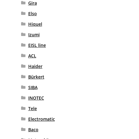
Gira
Elso
Hiquel
Izumi
EISL line
ACL
Haider
Bürkert
SIBA
INOTEC
Tele
Electromatic
Baco