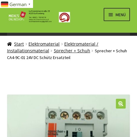
German
▼
Zur
Zum
MENÜ
Navigation
Inhalt
springen
springen
UNTERM
SPIELWAREN/BAUSÄTZE
ÖFFNEN
Start
Elektromaterial
Elektromaterial /
UNTERM
ELEKTRO
Installationsmaterial
Sprecher + Schuh
Sprecher + Schuh
ÖFFNEN
CA4-9C-01 24V DC Schütz Ersatzteil
LÜFTUNG, HEIZUNG, KLIMA
SANITÄR
UNTERM
BRIEFMARKEN
ÖFFNEN
🔍