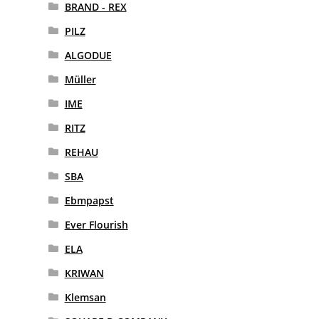
BRAND - REX
PILZ
ALGODUE
Müller
IME
RITZ
REHAU
SBA
Ebmpapst
Ever Flourish
ELA
KRIWAN
Klemsan