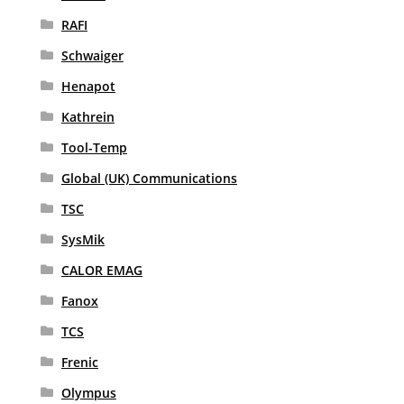
RAFI
Schwaiger
Henapot
Kathrein
Tool-Temp
Global (UK) Communications
TSC
SysMik
CALOR EMAG
Fanox
TCS
Frenic
Olympus