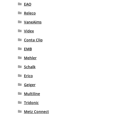
EAO
Releco
VaneAims
Videx
Conta Clip
EMB
Mehler
Schalk
Erico
Geiger
Multiline
Tridonic
Metz Connect