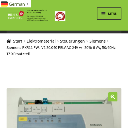
German
▼
Zur
Zum
MENÜ
Navigation
Inhalt
springen
springen
UNTERM
SPIELWAREN/BAUSÄTZE
ÖFFNEN
Start
Elektromaterial
Steuerungen
Siemens
UNTERM
ELEKTRO
Siemens PXR11 FW.: V2.20.040 PELV AC 24V +/- 20% 6 VA, 50/60Hz
ÖFFNEN
T50 Ersatzteil
LÜFTUNG, HEIZUNG, KLIMA
SANITÄR
UNTERM
BRIEFMARKEN
ÖFFNEN
🔍