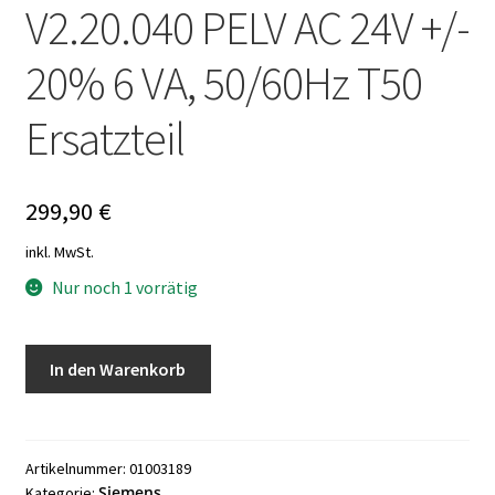
V2.20.040 PELV AC 24V +/-
20% 6 VA, 50/60Hz T50
Ersatzteil
299,90
€
inkl. MwSt.
Nur noch 1 vorrätig
Siemens
In den Warenkorb
PXR11
FW.:
V2.20.040
PELV
Artikelnummer:
01003189
Siemens
Kategorie:
AC