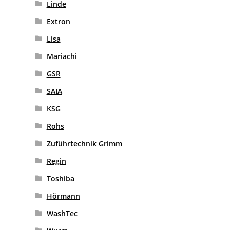
Linde
Extron
Lisa
Mariachi
GSR
SAIA
KSG
Rohs
Zuführtechnik Grimm
Regin
Toshiba
Hörmann
WashTec