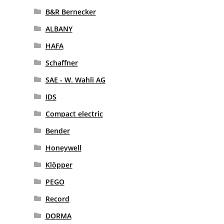
B&R Bernecker
ALBANY
HAFA
Schaffner
SAE - W. Wahli AG
IDS
Compact electric
Bender
Honeywell
Klöpper
PEGO
Record
DORMA