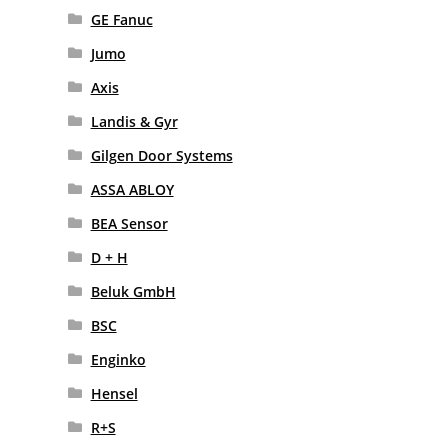
GE Fanuc
Jumo
Axis
Landis & Gyr
Gilgen Door Systems
ASSA ABLOY
BEA Sensor
D + H
Beluk GmbH
BSC
Enginko
Hensel
R+S