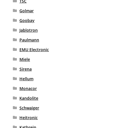
TSC
Golmar
Goobay
Jablotron
Paulmann
EMU Electronic
Miele
Sirena
Hellum
Monacor
Kandolite
Schwaiger
Heitronic
Kathrein