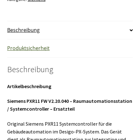
24V
+/-
20%
Beschreibung
6
VA,
50/60Hz
Produktsicherheit
T50
Ersatzteil
Beschreibung
Menge
Artikelbeschreibung
Siemens PXR11 FW V2.20.040 – Raumautomationsstation
/ Systemcontroller – Ersatzteil
Original Siemens PXR11 Systemcontroller für die
Gebäudeautomation im Desigo-PX-System. Das Gerät
dient als Raumautomationsstation zur Integration und