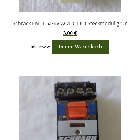
Schrack EM11 6/24V AC/DC LED Steckmodul grün
3,00
€
In den Warenkorb
inkl. MwSt.