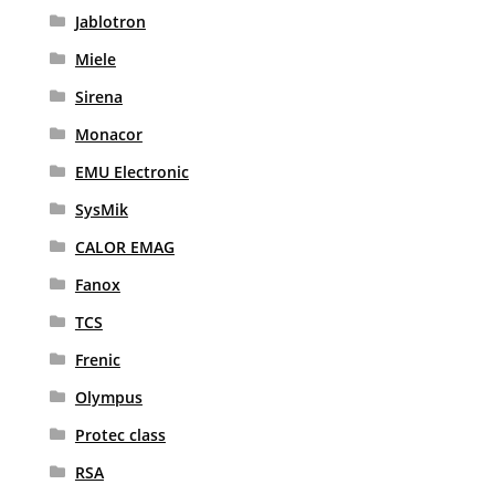
Jablotron
Miele
Sirena
Monacor
EMU Electronic
SysMik
CALOR EMAG
Fanox
TCS
Frenic
Olympus
Protec class
RSA