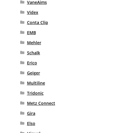
VaneAims
Videx
Conta Clip
EMB
Mehler
Schalk
Erico
Geiger
Multiline
Tridonic
Metz Connect
Gira
Elso