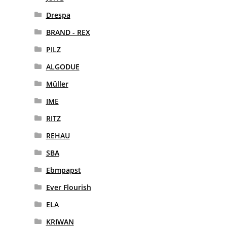
Drespa
BRAND - REX
PILZ
ALGODUE
Müller
IME
RITZ
REHAU
SBA
Ebmpapst
Ever Flourish
ELA
KRIWAN