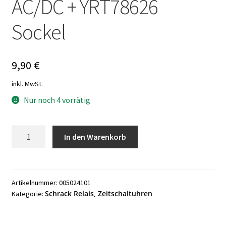
AC/DC + YRT78626
Sockel
9,90
€
inkl. MwSt.
Nur noch 4 vorrätig
Schrack
In den Warenkorb
RT424024
+
EM
07
Artikelnummer:
005024101
Schrack Relais, Zeitschaltuhren
Kategorie:
Steckmodul
6V/24V
AC/DC