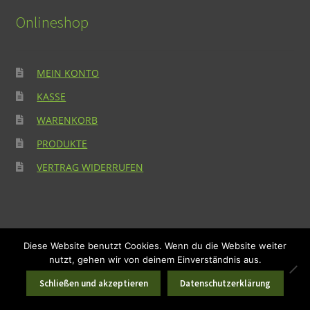
Onlineshop
MEIN KONTO
KASSE
WARENKORB
PRODUKTE
VERTRAG WIDERRUFEN
Diese Website benutzt Cookies. Wenn du die Website weiter
© Michl's Onlineshop OG 2026
nutzt, gehen wir von deinem Einverständnis aus.
Datenschutzerklärung
Erstellt mit WooCommerce
.
Suchen
Suchen
0
Schließen und akzeptieren
Datenschutzerklärung
nach:
Suchen