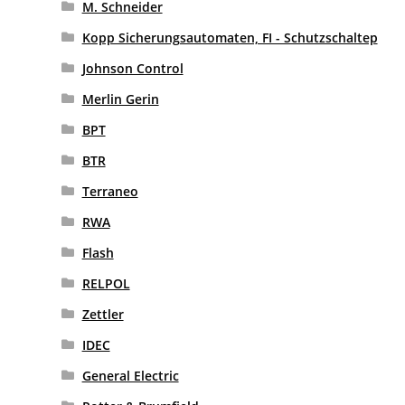
M. Schneider
Kopp Sicherungsautomaten, FI - Schutzschaltep
Johnson Control
Merlin Gerin
BPT
BTR
Terraneo
RWA
Flash
RELPOL
Zettler
IDEC
General Electric