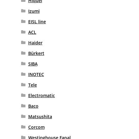
Hiquel
Izumi
EISL line
ACL
Haider
Bürkert
SIBA
INOTEC
Tele
Electromatic
Baco
Matsushita
Corcom
Westinghouse Fanal