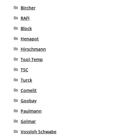
Bircher
RAFI
Block
Henapot
Hirschmann
Tool-Temp
TSC
Turck
Comelit
Goobay
Paulmann
Golmar
Vossloh Schwabe