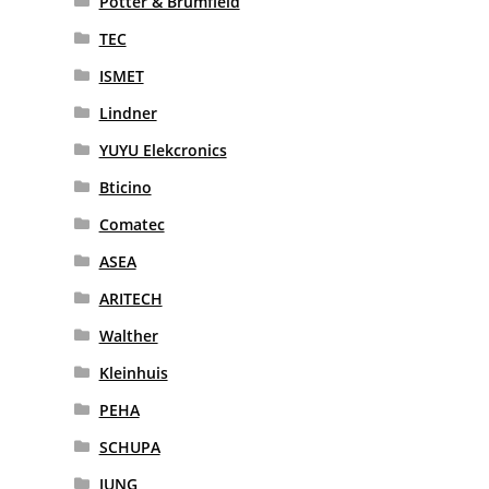
Potter & Brumfield
TEC
ISMET
Lindner
YUYU Elekcronics
Bticino
Comatec
ASEA
ARITECH
Walther
Kleinhuis
PEHA
SCHUPA
JUNG