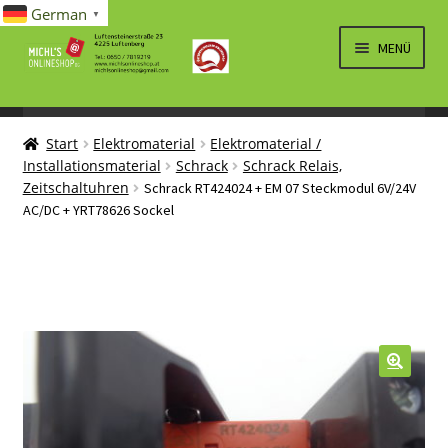
German
▼
Zur
Zum
MENÜ
Navigation
Inhalt
springen
springen
UNTERM
SPIELWAREN/BAUSÄTZE
ÖFFNEN
Start
Elektromaterial
Elektromaterial /
UNTERM
ELEKTRO
Installationsmaterial
Schrack
Schrack Relais,
ÖFFNEN
Zeitschaltuhren
Schrack RT424024 + EM 07 Steckmodul 6V/24V
LÜFTUNG, HEIZUNG, KLIMA
AC/DC + YRT78626 Sockel
SANITÄR
UNTERM
BRIEFMARKEN
ÖFFNEN
🔍