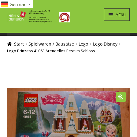
German
▼
Zur
Zum
MENÜ
Navigation
Inhalt
springen
springen
UNTERM
SPIELWAREN/BAUSÄTZE
ÖFFNEN
Start
Spielwaren / Bausätze
Lego
Lego Disney
UNTERM
ELEKTRO
Lego Prinzess 41068 Arendelles Fest im Schloss
ÖFFNEN
LÜFTUNG, HEIZUNG, KLIMA
SANITÄR
UNTERM
BRIEFMARKEN
ÖFFNEN
🔍