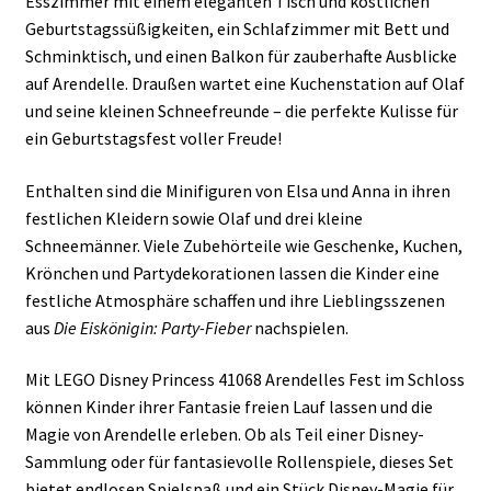
Esszimmer mit einem eleganten Tisch und köstlichen
Geburtstagssüßigkeiten, ein Schlafzimmer mit Bett und
Schminktisch, und einen Balkon für zauberhafte Ausblicke
auf Arendelle. Draußen wartet eine Kuchenstation auf Olaf
und seine kleinen Schneefreunde – die perfekte Kulisse für
ein Geburtstagsfest voller Freude!
Enthalten sind die Minifiguren von Elsa und Anna in ihren
festlichen Kleidern sowie Olaf und drei kleine
Schneemänner. Viele Zubehörteile wie Geschenke, Kuchen,
Krönchen und Partydekorationen lassen die Kinder eine
festliche Atmosphäre schaffen und ihre Lieblingsszenen
aus
Die Eiskönigin: Party-Fieber
nachspielen.
Mit LEGO Disney Princess 41068 Arendelles Fest im Schloss
können Kinder ihrer Fantasie freien Lauf lassen und die
Magie von Arendelle erleben. Ob als Teil einer Disney-
Sammlung oder für fantasievolle Rollenspiele, dieses Set
bietet endlosen Spielspaß und ein Stück Disney-Magie für