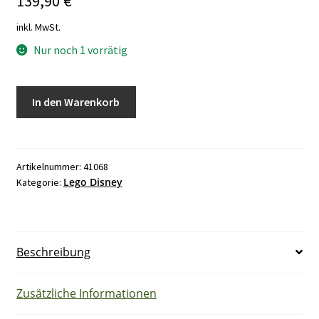
139,90
€
inkl. MwSt.
Nur noch 1 vorrätig
Lego
In den Warenkorb
Prinzess
41068
Arendelles
Fest
Artikelnummer:
41068
Lego Disney
Kategorie:
im
Schloss
Menge
Beschreibung
Zusätzliche Informationen