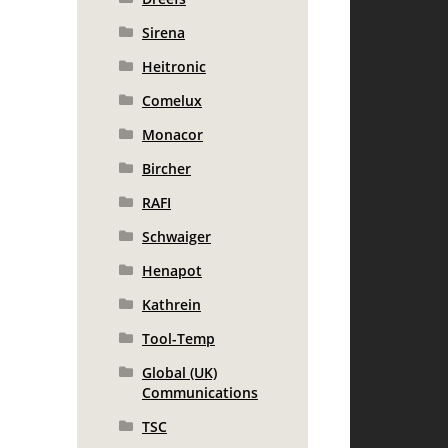
Sirena
Heitronic
Comelux
Monacor
Bircher
RAFI
Schwaiger
Henapot
Kathrein
Tool-Temp
Global (UK)
Communications
TSC