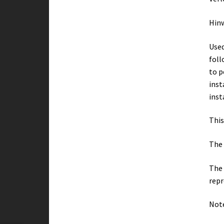
Hin
Used
foll
to p
inst
inst
This
The 
The 
repr
Note