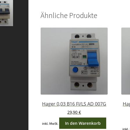
Ähnliche Produkte
Hager 0,03 B16 FI/LS AD 007G
Hag
29,90
€
In den Warenkorb
inkl. MwSt.
inkl.