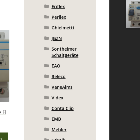
Eriflex
Perilex
Ghielmetti
JGZN
Sontheimer
Schaltgeräte
EAO
Releco
VaneAims
Videx
Conta Clip
 FI
EMB
Mehler
b