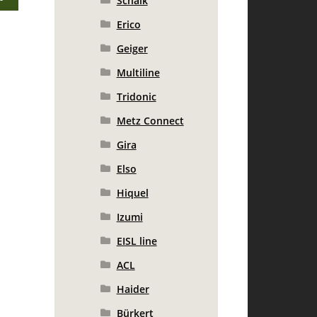
Schalk
Erico
Geiger
Multiline
Tridonic
Metz Connect
Gira
Elso
Hiquel
Izumi
EISL line
ACL
Haider
Bürkert