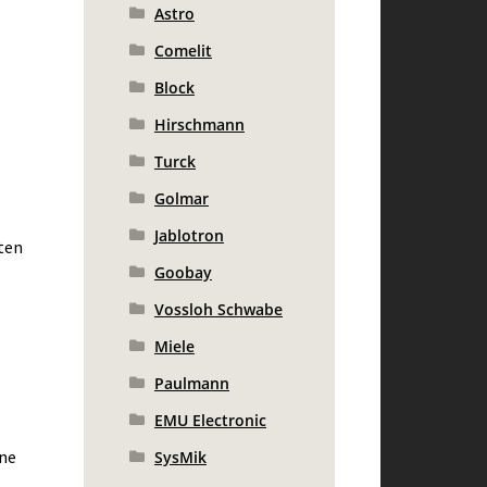
Astro
Comelit
Block
Hirschmann
Turck
Golmar
Jablotron
ten
Goobay
Vossloh Schwabe
Miele
Paulmann
EMU Electronic
ine
SysMik