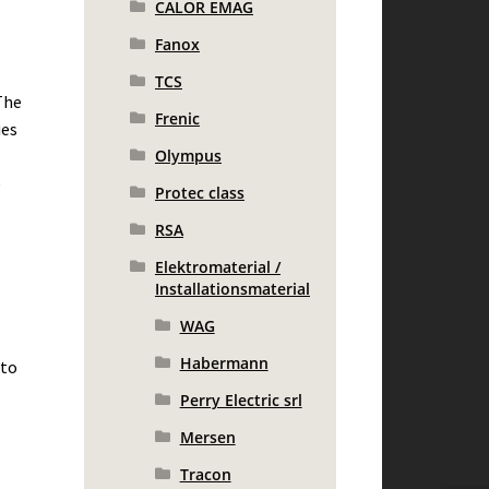
CALOR EMAG
Fanox
TCS
The
Frenic
ies
Olympus
e
Protec class
RSA
Elektromaterial /
Installationsmaterial
WAG
Habermann
 to
Perry Electric srl
Mersen
Tracon