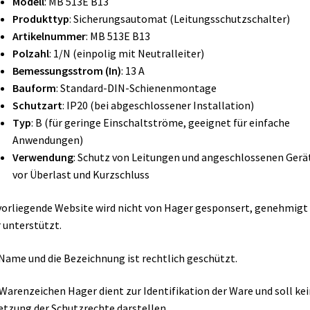
Modell
: MB 513E B13
Produkttyp
: Sicherungsautomat (Leitungsschutzschalter)
Artikelnummer
: MB 513E B13
Polzahl
: 1/N (einpolig mit Neutralleiter)
Bemessungsstrom (In)
: 13 A
Bauform
: Standard-DIN-Schienenmontage
Schutzart
: IP20 (bei abgeschlossener Installation)
Typ
: B (für geringe Einschaltströme, geeignet für einfache
Anwendungen)
Verwendung
: Schutz von Leitungen und angeschlossenen Gerä
vor Überlast und Kurzschluss
vorliegende Website wird nicht von Hager gesponsert, genehmigt
 unterstützt.
Name und die Bezeichnung ist rechtlich geschützt.
Warenzeichen Hager dient zur Identifikation der Ware und soll ke
etzung der Schutzrechte darstellen