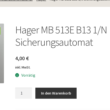
Hager MB 513E B13 1/N
Sicherungsautomat
4,00
€
inkl. MwSt.
Vorrätig
Hager
In den Warenkorb
MB
513E
B13