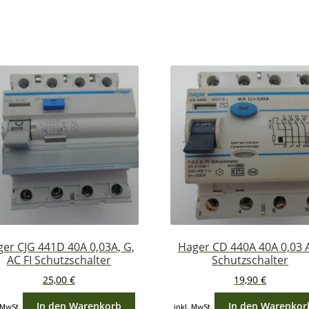
er CJG 441D 40A 0,03A, G,
Hager CD 440A 40A 0,03 A
AC FI Schutzschalter
Schutzschalter
25,00
€
19,90
€
In den Warenkorb
In den Warenkor
 MwSt.
inkl. MwSt.